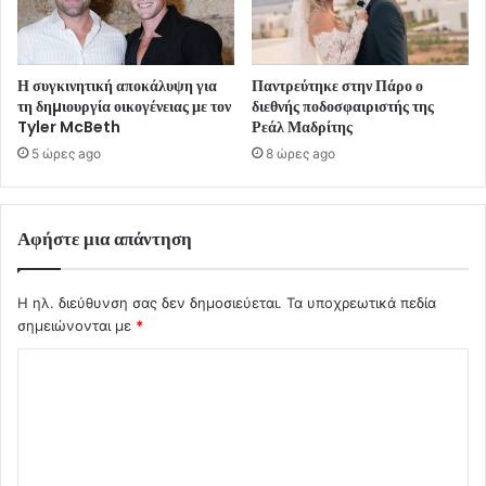
Η συγκινητική αποκάλυψη για
Παντρεύτηκε στην Πάρο ο
τη δηµιουργία οικογένειας με τον
διεθνής ποδοσφαιριστής της
Tyler McBeth
Ρεάλ Μαδρίτης
5 ώρες ago
8 ώρες ago
Αφήστε μια απάντηση
Η ηλ. διεύθυνση σας δεν δημοσιεύεται.
Τα υποχρεωτικά πεδία
σημειώνονται με
*
Σ
χ
ό
λ