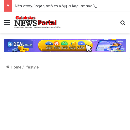
Νέα αποχώρηση από το κόμμα Καρυστιανού – Ο Νίκος Μπρουτζάκης καταγγέλει αυθαιρεσία και φίμωση
Menu
Se
Home
/
lifestyle