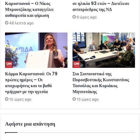
Καρυστιανού – Ο Νίκος
σε ηλικία 93 ετών – Διετέλεσε
Μπρουτζάκης καταγγέλει
αντιπρόεδρος της ΝΔ
αυθαιρεσία και φίμωση
6 ώρες ago
48 λεπτά ago
Κόμμα Καρυστιανού: Οι 79
Στο Συντονιστικό της
πρώτες ημέρες – Οι
Πυροσβεστικής Κωνσταντίνος
αποχωρήσεις και το βαθύ
Τασούλας και Κυριάκος
«ρήγμα» με την ηγεσία
Μητσοτάκης
10 ώρες ago
15 ώρες ago
Αφήστε μια απάντηση