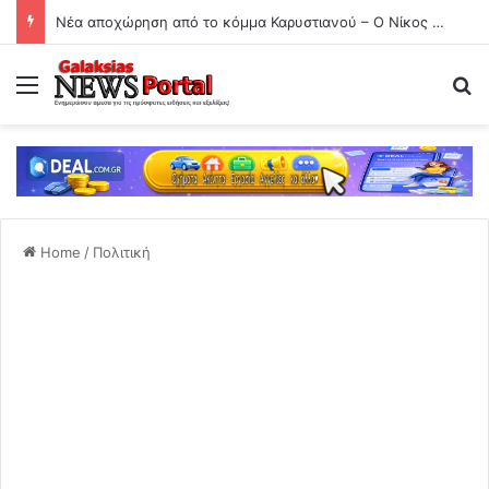
Νέα αποχώρηση από το κόμμα Καρυστιανού – Ο Νίκος Μπρουτζάκης καταγγέλει αυθαιρεσία και φίμωση
Menu
Se
Home
/
Πολιτική