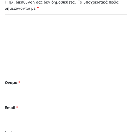
Η ηλ. διεύθυνση σας δεν δημοσιεύεται.
Τα υποχρεωτικά πεδία
σημειώνονται με
*
Σ
χ
ό
λ
ι
ο
*
Όνομα
*
Email
*