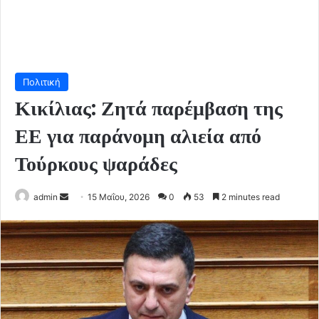
Πολιτική
Κικίλιας: Ζητά παρέμβαση της
ΕΕ για παράνομη αλιεία από
Τούρκους ψαράδες
Send
admin
15 Μαΐου, 2026
0
53
2 minutes read
an
email