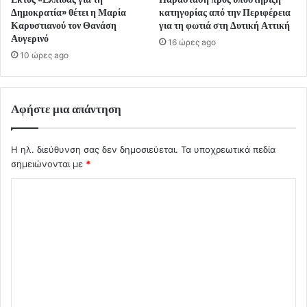
Δημοκρατία» θέτει η Μαρία
κατηγορίας από την Περιφέρεια
Καρυστιανού τον Θανάση
για τη φωτιά στη Δυτική Αττική
Αυγερινό
16 ώρες ago
10 ώρες ago
Αφήστε μια απάντηση
Η ηλ. διεύθυνση σας δεν δημοσιεύεται.
Τα υποχρεωτικά πεδία
σημειώνονται με
*
Σ
χ
ό
λ
ι
ο