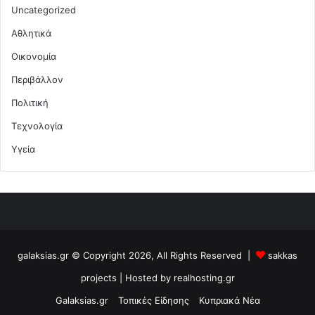
Uncategorized
Αθλητικά
Οικονομία
Περιβάλλον
Πολιτική
Τεχνολογία
Υγεία
galaksias.gr © Copyright 2026, All Rights Reserved |
sakkas
projects
| Hosted by
realhosting.gr
Galaksias.gr
Τοπικές Είδησης
Κυπριακά Νέα