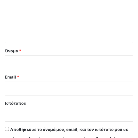
ό
λ
ι
ο
*
Όνομα
*
Email
*
Ιστότοπος
Αποθήκευσε το όνομά μου, email, και τον ιστότοπο μου σε