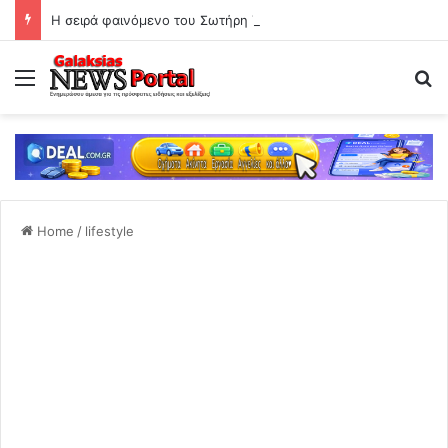
Η σειρά φαινόμενο του Σωτήρη Τσαφούλια έρχεται σε Α’ τηλεοπτική προβολή στον Alpha
Menu
Se
Home
/
lifestyle