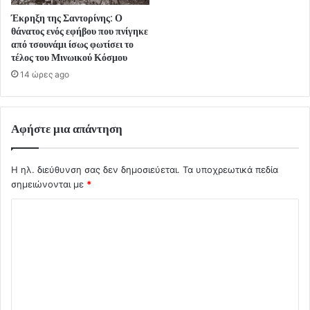
Έκρηξη της Σαντορίνης: Ο
θάνατος ενός εφήβου που πνίγηκε
από τσουνάμι ίσως φωτίσει το
τέλος του Μινωικού Κόσμου
14 ώρες ago
Αφήστε μια απάντηση
Η ηλ. διεύθυνση σας δεν δημοσιεύεται.
Τα υποχρεωτικά πεδία
σημειώνονται με
*
Σ
χ
ό
λ
ι