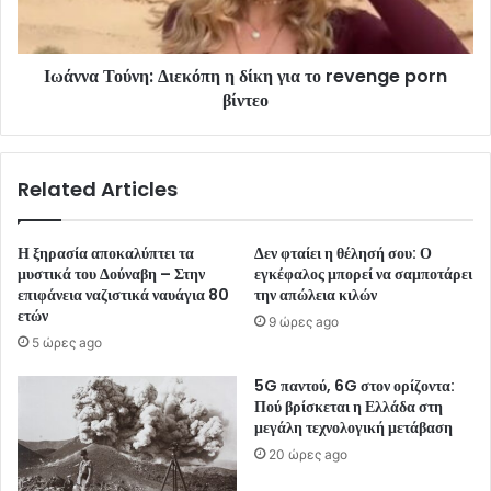
Ιωάννα Τούνη: Διεκόπη η δίκη για το revenge porn
βίντεο
Related Articles
Η ξηρασία αποκαλύπτει τα
Δεν φταίει η θέλησή σου: Ο
μυστικά του Δούναβη – Στην
εγκέφαλος μπορεί να σαμποτάρει
επιφάνεια ναζιστικά ναυάγια 80
την απώλεια κιλών
ετών
9 ώρες ago
5 ώρες ago
5G παντού, 6G στον ορίζοντα:
Πού βρίσκεται η Ελλάδα στη
μεγάλη τεχνολογική μετάβαση
20 ώρες ago