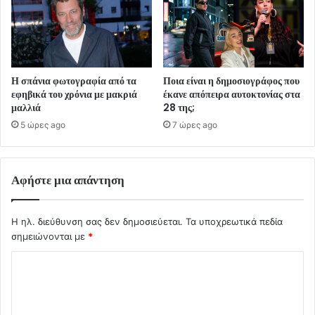
Η σπάνια φωτογραφία από τα
Ποια είναι η δημοσιογράφος που
εφηβικά του χρόνια με μακριά
έκανε απόπειρα αυτοκτονίας στα
μαλλιά
28 της;
5 ώρες ago
7 ώρες ago
Αφήστε μια απάντηση
Η ηλ. διεύθυνση σας δεν δημοσιεύεται.
Τα υποχρεωτικά πεδία
σημειώνονται με
*
Σ
χ
ό