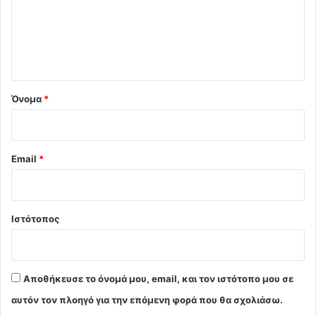
λ
ι
ο
*
Όνομα
*
Email
*
Ιστότοπος
Αποθήκευσε το όνομά μου, email, και τον ιστότοπο μου σε
αυτόν τον πλοηγό για την επόμενη φορά που θα σχολιάσω.