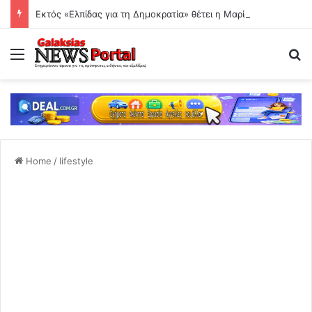
Εκτός «Ελπίδας για τη Δημοκρατία» θέτει η Μαρία Καρυστιανού τον Θανάση Αυγερινό
Menu
Se
Home
/
lifestyle