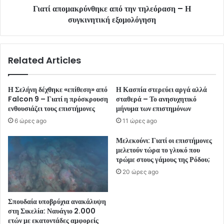
Γιατί απομακρύνθηκε από την τηλεόραση – Η
συγκινητική εξομολόγηση
Related Articles
Η Σελήνη δέχθηκε «επίθεση» από
Η Κασπία στερεύει αργά αλλά
Falcon 9 – Γιατί η πρόσκρουση
σταθερά – Το ανησυχητικό
ενθουσιάζει τους επιστήμονες
μήνυμα των επιστημόνων
6 ώρες ago
11 ώρες ago
Μελεκούνι: Γιατί οι επιστήμονες
μελετούν τώρα το γλυκό που
τρώμε στους γάμους της Ρόδου;
20 ώρες ago
Σπουδαία υποβρύχια ανακάλυψη
στη Σικελία: Ναυάγιο 2.000
ετών με εκατοντάδες αμφορείς