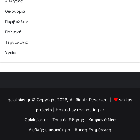
Αθλητικά
Οικονομία
Περιβάλλον
Πολιτική
Τεχνολογία
Υγεία
galaksias.gr © Copyright 2026, All Rights Reserved |
sakkas
projects
| Hosted by
realhosting.gr
Galaksias.gr
Τοπικές Είδησης
Κυπριακά Νέα
Διεθνής επικαιρότητα
Άμεση Ενημέρωση