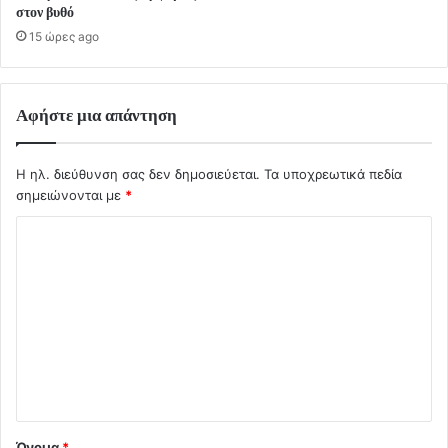
στον βυθό
15 ώρες ago
Αφήστε μια απάντηση
Η ηλ. διεύθυνση σας δεν δημοσιεύεται.
Τα υποχρεωτικά πεδία
σημειώνονται με
*
Σ
χ
ό
λ
ι
ο
*
Όνομα
*