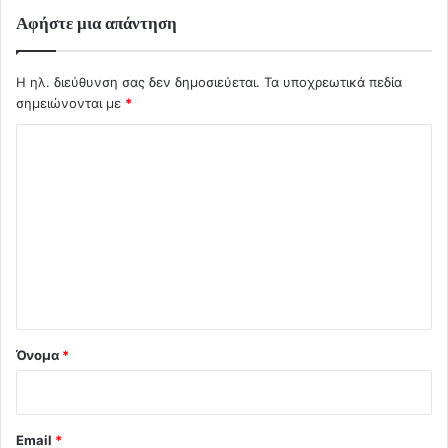
Αφήστε μια απάντηση
Η ηλ. διεύθυνση σας δεν δημοσιεύεται.
Τα υποχρεωτικά πεδία
σημειώνονται με
*
Σ
χ
ό
λ
ι
ο
*
Όνομα
*
Email
*