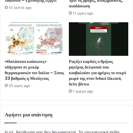
τυφώνων – Ερευνητής εξηγεί
πριν τις βροχές, αποζημιώσεις,
αναδάσωση
10 λεπτά ago
11 ώρες ago
«Θαλάσσιοι καύσωνες»
Ραγίζει καρδιές ο θρήνος
οδήγησαν σε ρεκόρ
μητέρας δελφινιού που
θερμοκρασιών τον Ιούλιο – Στους
κουβαλούσε για ημέρες το νεκρό
33 βαθμούς η Μεσόγειος
μωρό της στον Ινδικό Ωκεανό,
δείτε βίντεο
20 ώρες ago
1 ημέρα ago
Αφήστε μια απάντηση
Η ηλ. διεύθυνση σας δεν δημοσιεύεται.
Τα υποχρεωτικά πεδία