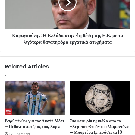
Καραγκούνης: Η Ελλάδα στην 4η θέση της Ε.Ε. με τα
λιγότερα θανατηφόρα εργατικά ατυχήματα
Related Articles
Βαρύ πένθος για τον Λιονέλ Μέσι
Στο «σφυρί» η μπάλα από το
– Πέθανε ο πατέρας του, Χόρχε
«Χέρι του Θεού» του Μαραντόνα
– Μπορεί να ξεπεράσει τα 10
12 ώρες ago