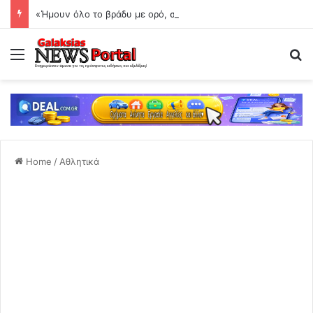
«Ήμουν όλο το βράδυ με ορό, σέρνομαι»
Menu
Se
Home
/
Αθλητικά