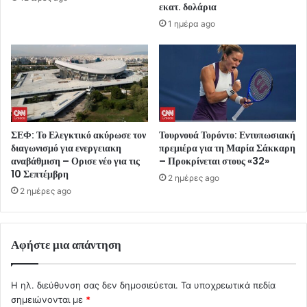
εκατ. δολάρια
1 ημέρα ago
ΣΕΦ: Το Ελεγκτικό ακύρωσε τον
Τουρνουά Τορόντο: Εντυπωσιακή
διαγωνισμό για ενεργειακη
πρεμιέρα για τη Μαρία Σάκκαρη
αναβάθμιση – Ορισε νέο για τις
– Προκρίνεται στους «32»
10 Σεπτέμβρη
2 ημέρες ago
2 ημέρες ago
Αφήστε μια απάντηση
Η ηλ. διεύθυνση σας δεν δημοσιεύεται.
Τα υποχρεωτικά πεδία
σημειώνονται με
*