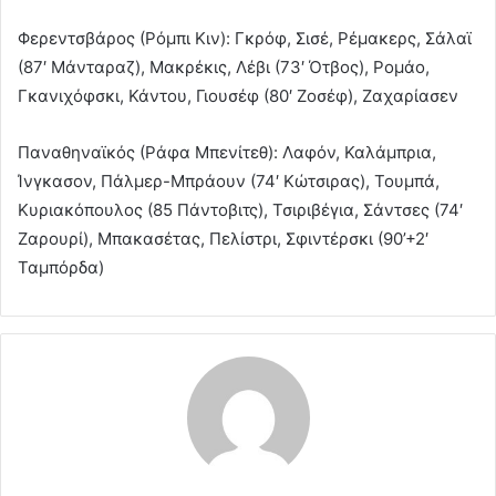
Φερεντσβάρος (Ρόμπι Κιν): Γκρόφ, Σισέ, Ρέμακερς, Σάλαϊ
(87′ Μάνταραζ), Μακρέκις, Λέβι (73′ Ότβος), Ρομάο,
Γκανιχόφσκι, Κάντου, Γιουσέφ (80′ Ζοσέφ), Ζαχαρίασεν
Παναθηναϊκός (Ράφα Μπενίτεθ): Λαφόν, Καλάμπρια,
Ίνγκασον, Πάλμερ-Μπράουν (74′ Κώτσιρας), Τουμπά,
Κυριακόπουλος (85 Πάντοβιτς), Τσιριβέγια, Σάντσες (74′
Ζαρουρί), Μπακασέτας, Πελίστρι, Σφιντέρσκι (90’+2′
Ταμπόρδα)