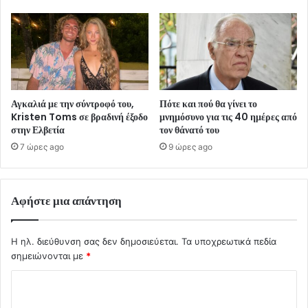
Αγκαλιά με την σύντροφό του,
Πότε και πού θα γίνει το
Kristen Toms σε βραδινή έξοδο
μνημόσυνο για τις 40 ημέρες από
στην Ελβετία
τον θάνατό του
7 ώρες ago
9 ώρες ago
Αφήστε μια απάντηση
Η ηλ. διεύθυνση σας δεν δημοσιεύεται.
Τα υποχρεωτικά πεδία
σημειώνονται με
*
Σ
χ