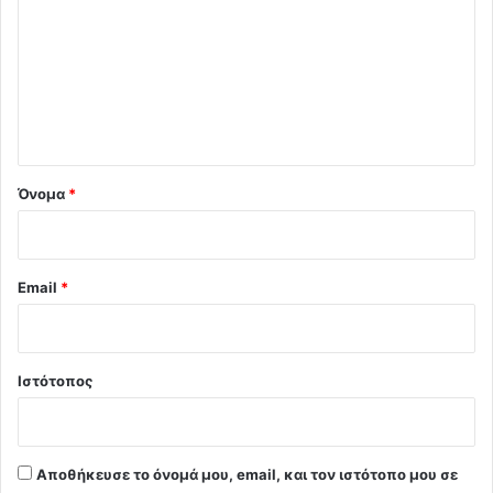
ό
λ
ι
ο
*
Όνομα
*
Email
*
Ιστότοπος
Αποθήκευσε το όνομά μου, email, και τον ιστότοπο μου σε