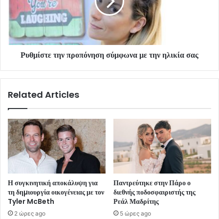
Ρυθμίστε την προπόνηση σύμφωνα με την ηλικία σας
Related Articles
Η συγκινητική αποκάλυψη για
Παντρεύτηκε στην Πάρο ο
τη δηµιουργία οικογένειας με τον
διεθνής ποδοσφαιριστής της
Tyler McBeth
Ρεάλ Μαδρίτης
2 ώρες ago
5 ώρες ago