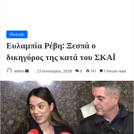
lifestyle
Ευλαμπία Ρέβη: Ξεσπά ο
δικηγόρος της κατά του ΣΚΑΪ
Send
admin
23 Ιανουαρίου, 2026
0
141
1 minute read
an
email