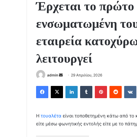
Έρχεται το πρώτο
ενσωματωμένη του
εταιρεία κατοχύρ
λειτουργεί
Send
admin
29 Απριλίου, 2026
an
Facebook
X
LinkedIn
Tumblr
Pinterest
Reddit
email
Η
τουαλέτα
είναι τοποθετημένη κάτω από το 
είτε μέσω φωνητικής εντολής είτε με το πάτη