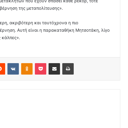
 μετακλητών που έχουν σπάσει κάθε ρεκόρ, τότε
υβέρνηση της μεταπολίτευσης».
ρη, ακριβότερη και ταυτόχρονα η πιο
έρνηση. Αυτή είναι η παρακαταθήκη Μητσοτάκη, λίγο
ς κάλπες».
erest
Reddit
VKontakte
Odnoklassniki
Pocket
Share via Email
Print