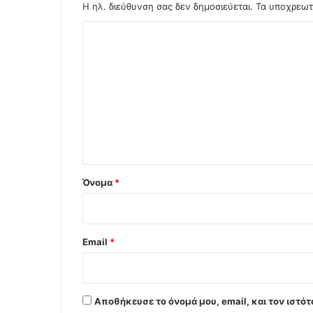
Η ηλ. διεύθυνση σας δεν δημοσιεύεται.
Τα υποχρεωτ
Σ
χ
ό
λ
ι
ο
*
Όνομα
*
Email
*
Αποθήκευσε το όνομά μου, email, και τον ιστό