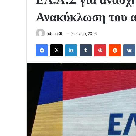
Ανακύκλωση του 
Send
admin
9 Ιουνίου, 2026
an
Facebook
X
LinkedIn
Tumblr
Pinterest
Reddit
email