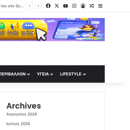
Facebook
X
YouTube
Instagram
Log In
Random Article
Sidebar
ΣΕΦ: Το Ελεγκτικό ακύρωσε τον διαγωνισμό για ενεργειακη αναβάθμιση – Ορισε νέο για τις 10 Σεπτέμβρη
ΠΕΡΙΒΆΛΛΟΝ
ΥΓΕΊΑ
LIFESTYLE
Archives
Αύγουστος 2026
Ιούλιος 2026