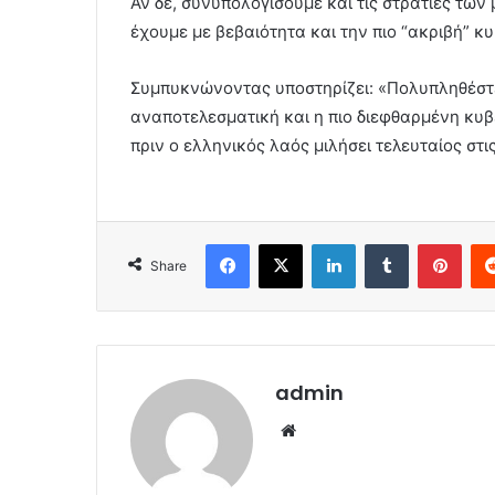
Αν δε, συνυπολογίσουμε και τις στρατιές των
έχουμε με βεβαιότητα και την πιο “ακριβή” κ
Συμπυκνώνοντας υποστηρίζει: «Πολυπληθέστε
αναποτελεσματική και η πιο διεφθαρμένη κυβ
πριν ο ελληνικός λαός μιλήσει τελευταίος στι
Facebook
X
LinkedIn
Tumblr
Pint
Share
admin
Website