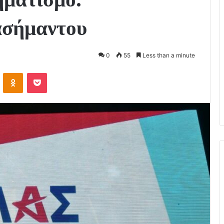
ασήμαντου
0
55
Less than a minute
VKontakte
Odnoklassniki
Pocket