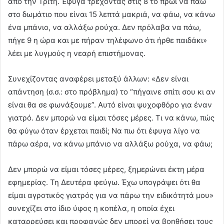
από την Τρίτη. Έφυγα τρέχοντας στις 8 το πρωί να πάω
στο δωμάτιο που είναι 15 λεπτά μακριά, να φάω, να κάνω
ένα μπάνιο, να αλλάξω ρούχα. Δεν πρόλαβα να πάω,
πήγε 9 η ώρα και με πήραν τηλέφωνο ότι ήρθε παιδάκι»
λέει με λυγμούς η νεαρή επιστήμονας.
Συνεχίζοντας αναφέρει μεταξύ άλλων: «Δεν είναι
απάντηση (σ.σ.: στο πρόβλημα) το “πήγαινε σπίτι σου κι αν
είναι θα σε φωνάξουμε”. Αυτό είναι ψυχοφθόρο για έναν
γιατρό. Δεν μπορώ να είμαι τόσες μέρες. Τι να κάνω, πώς
θα φύγω όταν έρχεται παιδί; Να πω ότι έφυγα λίγο να
πάρω αέρα, να κάνω μπάνιο να αλλάξω ρούχα, να φάω;
Δεν μπορώ να είμαι τόσες μέρες, ξημερώνει έκτη μέρα
εφημερίας. Τη Δευτέρα φεύγω. Έχω υπογράψει ότι θα
είμαι αγροτικός γιατρός για να πάρω την ειδικότητά μου»
συνεχίζει στο ίδιο ύφος η κοπέλα, η οποία έχει
καταρρεύσει και προφανώς δεν μπορεί να βοηθήσει τους