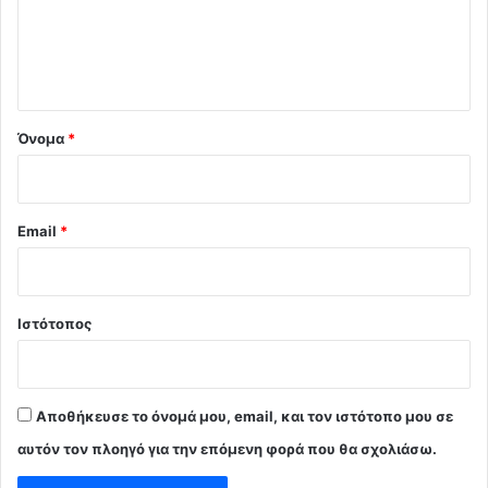
λ
ι
ο
*
Όνομα
*
Email
*
Ιστότοπος
Αποθήκευσε το όνομά μου, email, και τον ιστότοπο μου σε
αυτόν τον πλοηγό για την επόμενη φορά που θα σχολιάσω.