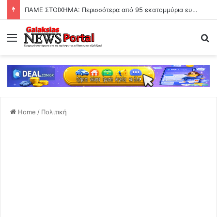
ΠΑΜΕ ΣΤΟΙΧΗΜΑ: Περισσότερα από 95 εκατομμύρια ευρώ σε κέρδη μοίρασε τον Ιούλιο
Menu
Se
Home
/
Πολιτική