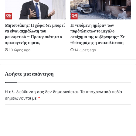
Μητσοτάκης: Η χώρα δεν μπορεί
Η «επόμενη ημέρα» των
να είναι αιχμάλωτη του
πυρόπληκτων το μεγάλο
ρουσφετιού – Προτεραιότητα ο
στοίχημα της κυβέρνησης- Σε
πρωτογενής τομεάς
θέσεις μάχης η αντιπολίτευση
10 ώρες ago
14 ώρες ago
Αφήστε μια απάντηση
Η ηλ. διεύθυνση σας δεν δημοσιεύεται.
Τα υποχρεωτικά πεδία
σημειώνονται με
*
Σ
χ
ό