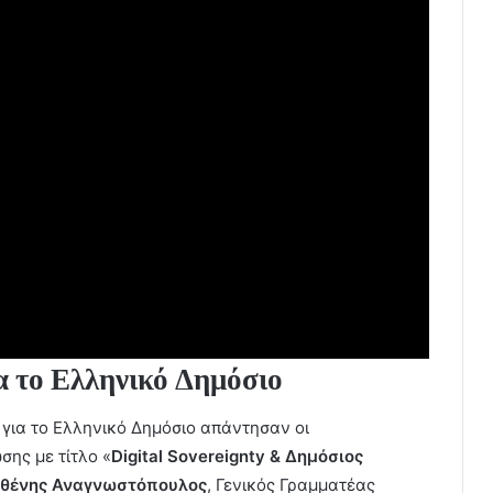
α το Ελληνικό Δημόσιο
ty για το Ελληνικό Δημόσιο απάντησαν οι
ης με τίτλο «
Digital
Sovereignty
& Δημόσιος
θένης Αναγνωστόπουλος
, Γενικός Γραμματέας