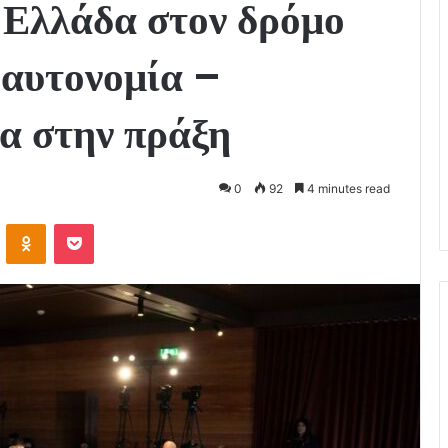
Ελλάδα στον δρόμο
 αυτονομία –
α στην πράξη
0
92
4 minutes read
VKontakte
Odnoklassniki
Pocket