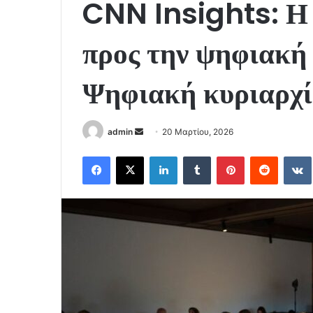
CNN Insights: Η 
προς την ψηφιακή
Ψηφιακή κυριαρχί
Send
admin
20 Μαρτίου, 2026
an
Facebook
X
LinkedIn
Tumblr
Pinterest
Reddit
email