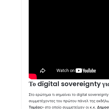
Το digital sovereignty γι
Στο ερώτημα τι σημαίνει το digital sovereign
συμμετέχοντες του πρώτου πάνελ της εκδήλωσ
Τομέας
» στο οποίο συμμετείχαν οι κ.κ.
Δημοσ