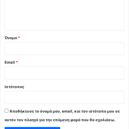
λ
ι
ο
*
Όνομα
*
Email
*
Ιστότοπος
Αποθήκευσε το όνομά μου, email, και τον ιστότοπο μου σε
αυτόν τον πλοηγό για την επόμενη φορά που θα σχολιάσω.