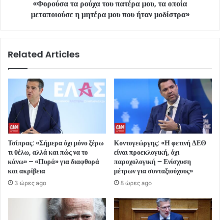
«Φορούσα τα ρούχα του πατέρα μου, τα οποία
μεταποιούσε η μητέρα μου που ήταν μοδίστρα»
Related Articles
Τσίπρας: «Σήμερα όχι μόνο ξέρω
Κοντογεώργης: «Η φετινή ΔΕΘ
τι θέλω, αλλά και πώς να το
είναι προεκλογική, όχι
κάνω» – «Πυρά» για διαφθορά
παροχολογική – Ενίσχυση
και ακρίβεια
μέτρων για συνταξιούχους»
3 ώρες ago
8 ώρες ago