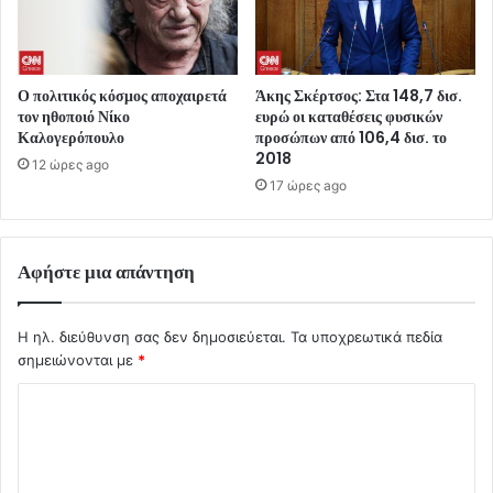
Ο πολιτικός κόσμος αποχαιρετά
Άκης Σκέρτσος: Στα 148,7 δισ.
τον ηθοποιό Νίκο
ευρώ οι καταθέσεις φυσικών
Καλογερόπουλο
προσώπων από 106,4 δισ. το
2018
12 ώρες ago
17 ώρες ago
Αφήστε μια απάντηση
Η ηλ. διεύθυνση σας δεν δημοσιεύεται.
Τα υποχρεωτικά πεδία
σημειώνονται με
*
Σ
χ
ό