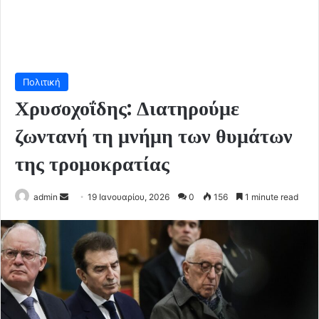
Πολιτική
Χρυσοχοΐδης: Διατηρούμε
ζωντανή τη μνήμη των θυμάτων
της τρομοκρατίας
Send
admin
19 Ιανουαρίου, 2026
0
156
1 minute read
an
email