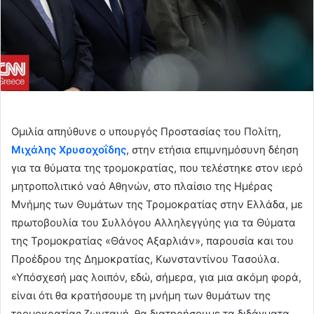
Ομιλία απηύθυνε ο υπουργός Προστασίας του Πολίτη,
Μιχάλης Χρυσοχοΐδης
, στην ετήσια επιμνημόσυνη δέηση
για τα θύματα της τρομοκρατίας, που τελέστηκε στον ιερό
μητροπολιτικό ναό Αθηνών, στο πλαίσιο της Ημέρας
Μνήμης των Θυμάτων της Τρομοκρατίας στην Ελλάδα, με
πρωτοβουλία του Συλλόγου Αλληλεγγύης για τα Θύματα
της Τρομοκρατίας «Θάνος Αξαρλιάν», παρουσία και του
Προέδρου της Δημοκρατίας, Κωνσταντίνου Τασούλα.
«Υπόσχεσή μας λοιπόν, εδώ, σήμερα, για μια ακόμη φορά,
είναι ότι θα κρατήσουμε τη μνήμη των θυμάτων της
τρομοκρατίας ζωντανή, θα διατηρήσουμε τα διδάγματα