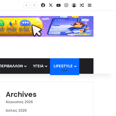
Facebook
X
YouTube
Instagram
Log In
Random Article
Sidebar
κή μετάβαση
ΠΕΡΙΒΆΛΛΟΝ
ΥΓΕΊΑ
LIFESTYLE
Archives
Αύγουστος 2026
Ιούλιος 2026