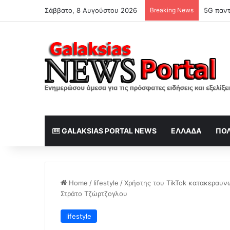
Σάββατο, 8 Αυγούστου 2026
Breaking News
5G παντ
GALAKSIAS PORTAL NEWS
ΕΛΛΆΔΑ
ΠΟΛ
Home
/
lifestyle
/
Χρήστης του TikTok κατακεραυνώ
Στράτο Τζώρτζογλου
lifestyle