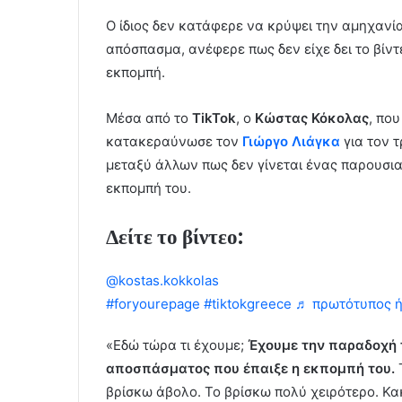
Ο ίδιος δεν κατάφερε να κρύψει την αμηχανί
απόσπασμα, ανέφερε πως δεν είχε δει το βίντε
εκπομπή.
Μέσα από το
TikTok
, ο
Κώστας Κόκολας
, πο
κατακεραύνωσε τον
Γιώργο Λιάγκα
για τον τ
μεταξύ άλλων πως δεν γίνεται ένας παρουσια
εκπομπή του.
Δείτε το βίντεο:
@kostas.kokkolas
Άβολο είναι ένα στενό παπ
#foryourepage
#tiktokgreece
♬ πρωτότυπος ήχ
«Εδώ τώρα τι έχουμε;
Έχουμε την παραδοχή τ
αποσπάσματος που έπαιξε η εκπομπή του.
Τ
βρίσκω άβολο. Το βρίσκω πολύ χειρότερο. Κακ