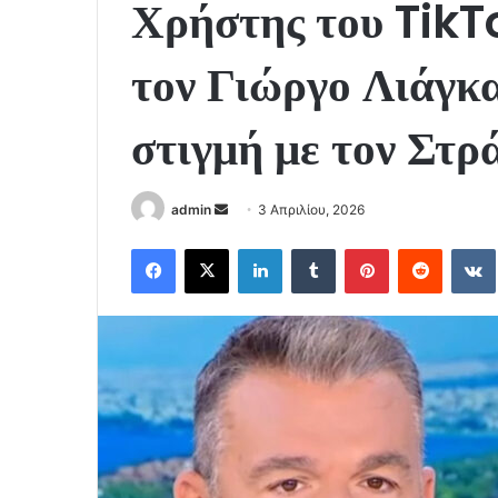
Χρήστης του TikT
τον Γιώργο Λιάγκα
στιγμή με τον Στρ
Send
admin
3 Απριλίου, 2026
an
Facebook
X
LinkedIn
Tumblr
Pinterest
Reddit
email