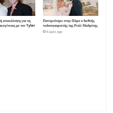
κή αποκάλυψη για τη
Παντρεύτηκε στην Πάρο ο διεθνής
ικογένειας με τον Tyler
ποδοσφαιριστής της Ρεάλ Μαδρίτης
6 ώρες ago