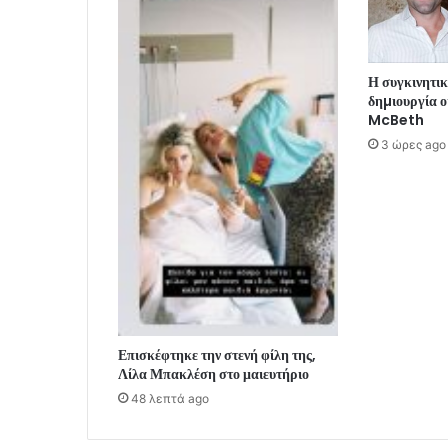
Η συγκινητι
δηµιουργία ο
McBeth
3 ώρες ago
Επισκέφτηκε την στενή φίλη της,
Λίλα Μπακλέση στο μαιευτήριο
48 λεπτά ago