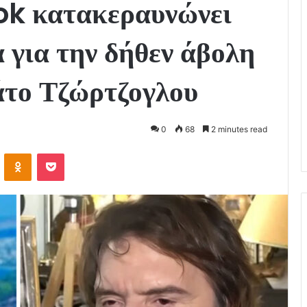
ok κατακεραυνώνει
 για την δήθεν άβολη
άτο Τζώρτζογλου
0
68
2 minutes read
VKontakte
Odnoklassniki
Pocket