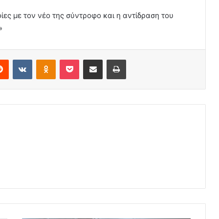
ες με τον νέο της σύντροφο και η αντίδραση του
»
erest
Reddit
VKontakte
Odnoklassniki
Pocket
Share via Email
Print