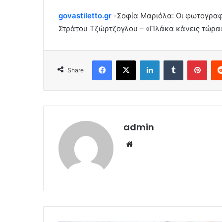
govastiletto.gr
-Σοφία Μαριόλα: Οι φωτογραφί
Στράτου Τζώρτζογλου – «Πλάκα κάνεις τώρα
Facebook
X
LinkedIn
Tumblr
Pint
Share
admin
Website