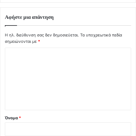
Αφήστε μια απάντηση
Η ηλ. διεύθυνση σας δεν δημοσιεύεται.
Τα υποχρεωτικά πεδία
σημειώνονται με
*
Σ
χ
ό
λ
ι
ο
*
Όνομα
*