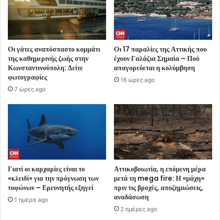
Οι γάτες αναπόσπαστο κομμάτι
Οι 17 παραλίες της Αττικής που
της καθημερινής ζωής στην
έχουν Γαλάζια Σημαία – Πού
Κωνσταντινούπολη: Δείτε
απαγορεύεται η κολύμβηση
φωτογραφίες
16 ώρες ago
7 ώρες ago
Γιατί οι καρχαρίες είναι το
Αττικοβοιωτία, η επόμενη μέρα
«κλειδί» για την πρόγνωση των
μετά τη mega fire: Η «μάχη»
τυφώνων – Ερευνητής εξηγεί
πριν τις βροχές, αποζημιώσεις,
αναδάσωση
1 ημέρα ago
2 ημέρες ago