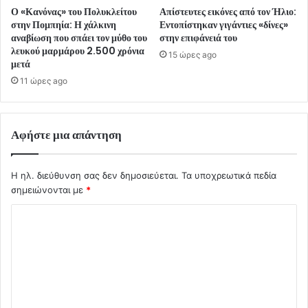
Ο «Κανόνας» του Πολυκλείτου
Απίστευτες εικόνες από τον Ήλιο:
στην Πομπηία: Η χάλκινη
Εντοπίστηκαν γιγάντιες «δίνες»
αναβίωση που σπάει τον μύθο του
στην επιφάνειά του
λευκού μαρμάρου 2.500 χρόνια
15 ώρες ago
μετά
11 ώρες ago
Αφήστε μια απάντηση
Η ηλ. διεύθυνση σας δεν δημοσιεύεται.
Τα υποχρεωτικά πεδία
σημειώνονται με
*
Σ
χ
ό
λ
ι