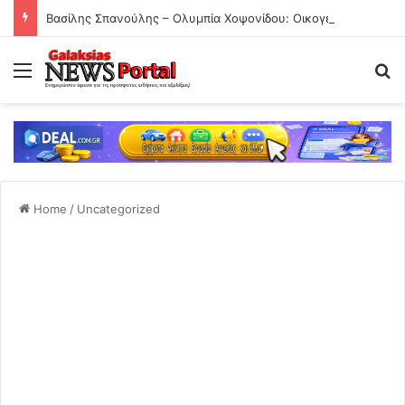
Βασίλης Σπανούλης – Ολυμπία Χοψονίδου: Οικογενειακές διακοπές στην Πάρο με τα έξι παιδιά τους!
Menu
Se
Home
/
Uncategorized