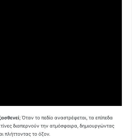
ξασθενεί
; Όταν το πεδίο αναστρέφεται, τα επίπεδα
κτίνες διαπερνούν την ατμόσφαιρα, δημιουργώντας
ι πλήττοντας το όζον.