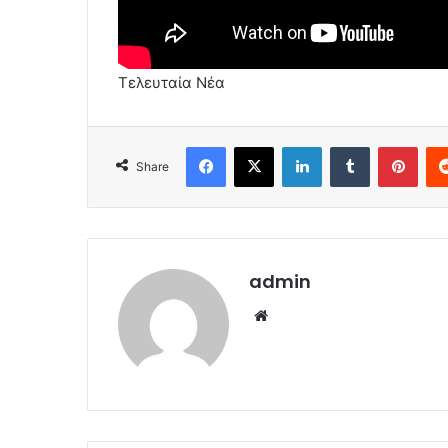
Τελευταία Νέα
Facebook
X
LinkedIn
Tumblr
Pint
Share
admin
Website