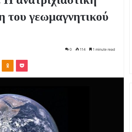
η του γεωμαγνητικού
0
114
1 minute read
VKontakte
Odnoklassniki
Pocket