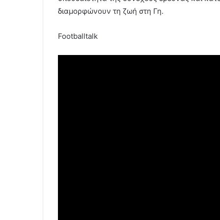
διαμορφώνουν τη ζωή στη Γη.
Footballtalk