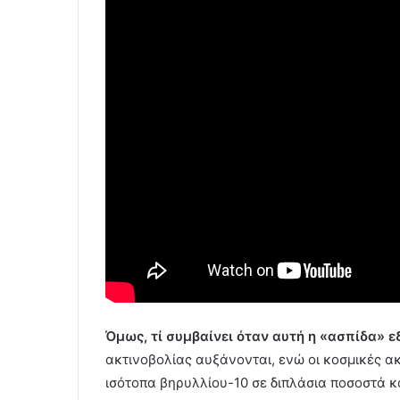
Όμως, τί συμβαίνει όταν αυτή η «ασπίδα» ε
ακτινοβολίας αυξάνονται, ενώ οι κοσμικές α
ισότοπα βηρυλλίου-10 σε διπλάσια ποσοστά κα