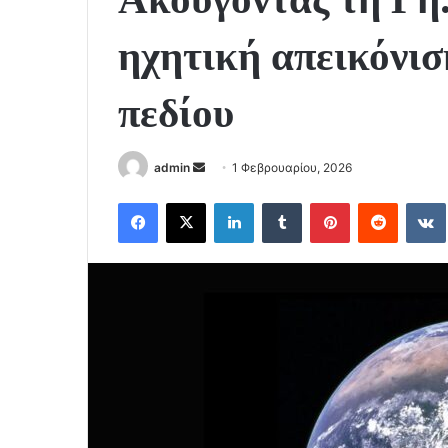
ηχητική απεικόνισ
πεδίου
Send
admin
1 Φεβρουαρίου, 2026
an
Facebook
X
LinkedIn
Tumblr
Pinterest
Reddit
email