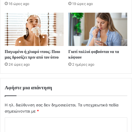
16 ώρες ago
19 ώρες ago
Παγωμένο ή χλιαρό ντους; Ποιο
Γιατί πολλοί φοβούνται να τα
μας δροσίζει πριν από τον ύπνο
κόψουν
24 ώρες ago
2 ημέρες ago
Αφήστε μια απάντηση
Η ηλ. διεύθυνση σας δεν δημοσιεύεται.
Τα υποχρεωτικά πεδία
σημειώνονται με
*
Σ
χ