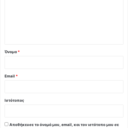
ό
λ
ι
ο
*
Όνομα
*
Email
*
Ιστότοπος
Αποθήκευσε το όνομά μου, email, και τον ιστότοπο μου σε