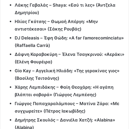
Λάκης Γαβαλάς – Shaya: «Εσύ τι λες» (Άντζελα
Δημητρίου)
Ηλίας Γκότσης – Θωμαή Απέργη: «Μην
αντιστέκεσαι» (Σάκης Ρουβάς)
DJ Deleasis –
Έφη Θώδη
: «A far l’amorecominciatu»
(Raffaella Carrà)
Δάφνη Καραβοκύρη – Έλενα Τσαγκρινού: «Αεράκι»
(Ελένη Φουρέιρα)
Gio Kay – Αγγελική Ηλιάδη: «Της γερακίνας γιος»
(Βασίλης Τσιτσάνης)
Χάρης Λεμπιδάκης – Φαίη Θεοχάρη: «Η αγάπη
βλάπτει σοβαρά» (Γιώργος Λεμπέσης)
Γιώργος Παπαχαραλάμπους – Ματίνα Ζάρα: «Με
συγχωρείτε» (Πέτρος Ιακωβίδης)
Δημήτρης Σκουλός – Δανιέλα Χατζή: «Alabina»
(Alabina)