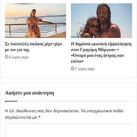
Σε πολυτελές σκάφος χέρι-χέρι
Η δημόσια ερωτική εξομολόγηση
με τον γιο της
στον Γρηγόρη Μόργκαν –
«Όνειρό μου ένας άντρας σαν
6 ώρες ago
εσένα»
7 ώρες ago
Αφήστε μια απάντηση
Η ηλ. διεύθυνση σας δεν δημοσιεύεται.
Τα υποχρεωτικά πεδία
σημειώνονται με
*
Σ