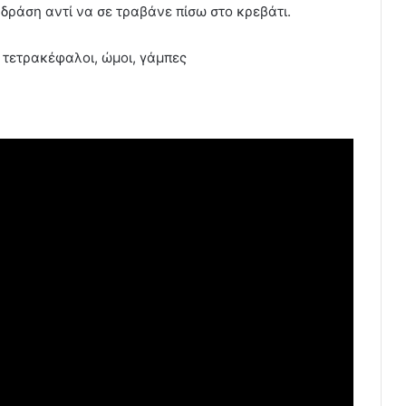
 δράση αντί να σε τραβάνε πίσω στο κρεβάτι.
, τετρακέφαλοι, ώμοι, γάμπες