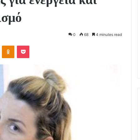
ισμό
0
68
4 minutes read
VKontakte
Odnoklassniki
Pocket