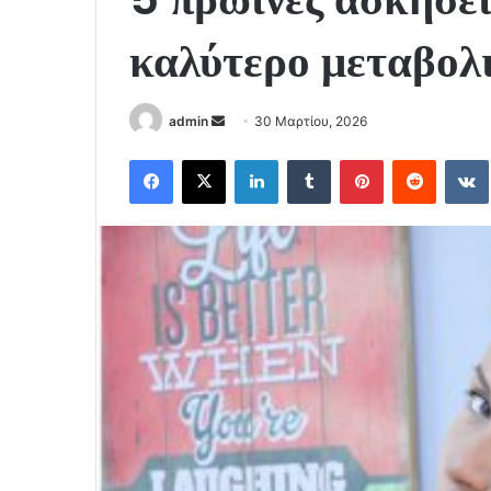
καλύτερο μεταβολ
Send
admin
30 Μαρτίου, 2026
an
Facebook
X
LinkedIn
Tumblr
Pinterest
Reddit
email