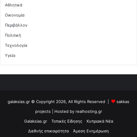
Αθλητικά
Οικονομία
Περιβάλλον
Πολιτική
Τεχνολογία
Υγεία
galaksias.gr © Copyright 2026, All Rights Reserved |
sakkas
projects
| Hosted by
realhosting.gr
Galaksias.gr
Τοπικές Είδησης
Κυπριακά Νέα
Διεθνής επικαιρότητα
Άμεση Ενημέρωση