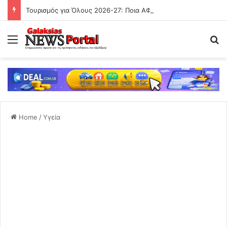
Τουρισμός για Όλους 2026-27: Ποια ΑΦΜ υποβάλουν αιτήσεις σήμερα (8/08) – Έως 600 ευρώ η ενίσχυση
Menu
Se
Home
/
Υγεία