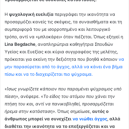
Η
ψυχολογική ευελιξία
περιγράφει την ικανότητα να
προσαρμόζει κανείς τις σκέψεις, τα συναισθήματα και τη
συμπεριφορά του με ισορροπημένο και λειτουργικό
τρόπο, αντί να «μπλοκάρει» όταν πιέζεται. Όπως εξηγεί η
Lina Begdache
, αναπληρώτρια καθηγήτρια Σπουδών
Υγείας και Ευεξίας και κύρια συγγραφέας της μελέτης,
πρόκειται για εκείνη την δεξιότητα που βοηθά κάποιον
να
μην παρασύρεται από το άγχος, αλλά να κάνει ένα βήμα
πίσω και να το διαχειρίζεται πιο ψύχραιμα.
«
Ίσως γνωρίζετε κάποιον που παραμένει ψύχραιμος υπό
πίεση
», ανέφερε. «
Το είδος του ατόμου που χάνει την
πτήση του και, αντί να πανικοβληθεί, προσαρμόζεται
ήρεμα στην κατάσταση
». Όπως σημείωσε,
αυτός ο
άνθρωπος μπορεί να συνεχίζει
να νιώθει άγχος
, αλλά
διαθέτει την ικανότητα να το επεξεργάζεται και να