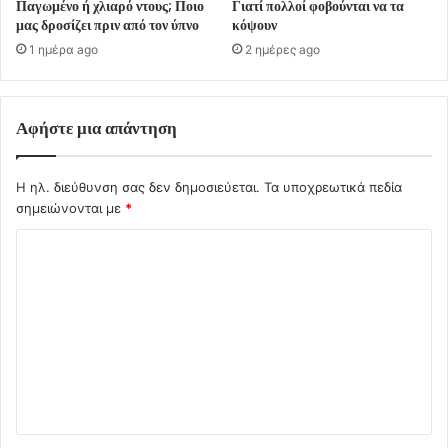
Παγωμένο ή χλιαρό ντους; Ποιο
Γιατί πολλοί φοβούνται να τα
μας δροσίζει πριν από τον ύπνο
κόψουν
1 ημέρα ago
2 ημέρες ago
Αφήστε μια απάντηση
Η ηλ. διεύθυνση σας δεν δημοσιεύεται.
Τα υποχρεωτικά πεδία
σημειώνονται με
*
Σ
χ
ό
λ
ι
ο
*