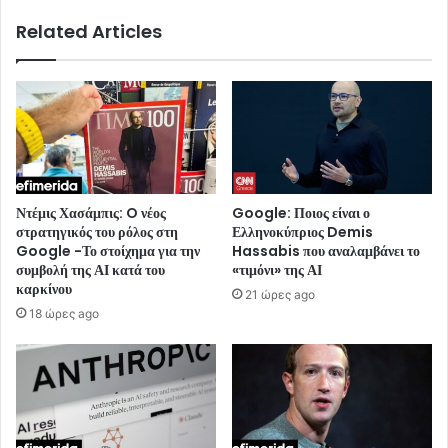
Related Articles
Ντέμις Χασάμπις: O νέος
Google: Ποιος είναι ο
στρατηγικός του ρόλος στη
Ελληνοκύπριος Demis
Google -Το στοίχημα για την
Hassabis που αναλαμβάνει το
συμβολή της ΑΙ κατά του
«τιμόνι» της ΑΙ
καρκίνου
21 ώρες ago
18 ώρες ago