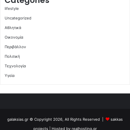
Categories
lifestyle
Uncategorized
Αθλητικά
Οικονομία
Περιβάλλον
Πολιτική
Τεχνολογία
Υγεία
galaksias.gr © Copyright 2026, All Rights Reserved |
sakkas
projects
| Hosted by
realhosting.gr