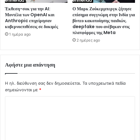
Έκθεση-σοκ για την AI:
Ο Μαρκ Ζούκερμπεργκ ζήτησε
Μοντέλα των OpenAI και
επίσημα συγγνώμη στην Ινδία για
Anthropic επιχείρησαν
βίντεο κακοποίησης παιδιών,
κυβερνοεπιθέσεις σε δοκιμές
deepfake που ανέβηκαν στις
πλατφόρμες της Meta
1 ημέρα ago
2 ημέρες ago
Αφήστε μια απάντηση
Η ηλ. διεύθυνση σας δεν δημοσιεύεται.
Τα υποχρεωτικά πεδία
σημειώνονται με
*
Σ
χ
ό
λ
ι