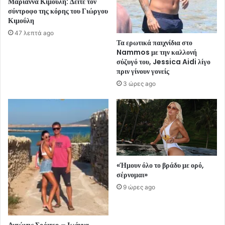
Μαριάννα Κιμούλη: Δείτε τον
σύντροφο της κόρης του Γιώργου
Κιμούλη
47 λεπτά ago
Τα ερωτικά παιχνίδια στο
Nammos με την καλλονή
σύζυγό του, Jessica Aidi λίγο
πριν γίνουν γονείς
3 ώρες ago
«Ήμουν όλο το βράδυ με ορό,
σέρνομαι»
9 ώρες ago
Αντώνης Σρόιτερ – Ιωάννα