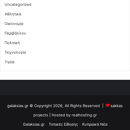
Uncategorized
Αθλητικά
Οικονομία
Περιβάλλον
Πολιτική
Τεχνολογία
Υγεία
galaksias.gr © Copyright 2026, All Rights Reserved |
sakkas
projects
| Hosted by
realhosting.gr
Galaksias.gr
Τοπικές Είδησης
Κυπριακά Νέα