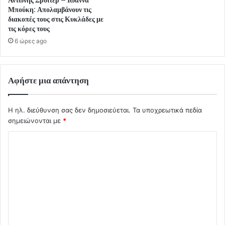
Μπούκη: Απολαμβάνουν τις
διακοπές τους στις Κυκλάδες με
τις κόρες τους
6 ώρες ago
Αφήστε μια απάντηση
Η ηλ. διεύθυνση σας δεν δημοσιεύεται.
Τα υποχρεωτικά πεδία
σημειώνονται με
*
Σ
χ
ό
λ
ι
ο