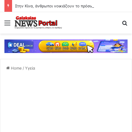
Στην Κίνα, άνθρωποι νοικιάζουν το πρόσωπό τους σε «σαπουνόπερες» τεχνητής νοημοσύνης – Βιομετρικά δεδομένα προς πώληση
Menu
Se
Home
/
Υγεία