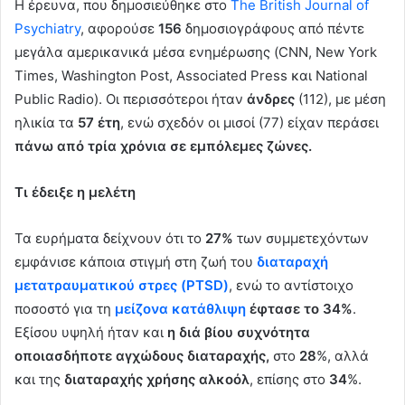
Η έρευνα, που δημοσιεύθηκε στο
The British Journal of
Psychiatry
, αφορούσε
156
δημοσιογράφους από πέντε
μεγάλα αμερικανικά μέσα ενημέρωσης (CNN, New York
Times, Washington Post, Associated Press και National
Public Radio). Οι περισσότεροι ήταν
άνδρες
(112), με μέση
ηλικία τα
57 έτη
, ενώ σχεδόν οι μισοί (77) είχαν περάσει
πάνω από τρία χρόνια σε εμπόλεμες ζώνες.
Τι έδειξε η μελέτη
Τα ευρήματα δείχνουν ότι το
27%
των συμμετεχόντων
εμφάνισε κάποια στιγμή στη ζωή του
διαταραχή
μετατραυματικού στρες (PTSD)
, ενώ το αντίστοιχο
ποσοστό για τη
μείζονα κατάθλιψη
έφτασε το 34%
.
Εξίσου υψηλή ήταν και
η διά βίου συχνότητα
οποιασδήποτε αγχώδους διαταραχής,
στο
28
%, αλλά
και της
διαταραχής χρήσης αλκοόλ
, επίσης στο
34
%.