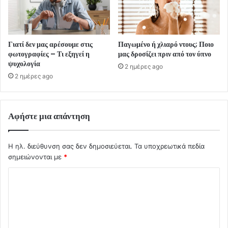
Γιατί δεν μας αρέσουμε στις
Παγωμένο ή χλιαρό ντους; Ποιο
φωτογραφίες – Τι εξηγεί η
μας δροσίζει πριν από τον ύπνο
ψυχολογία
2 ημέρες ago
2 ημέρες ago
Αφήστε μια απάντηση
Η ηλ. διεύθυνση σας δεν δημοσιεύεται.
Τα υποχρεωτικά πεδία
σημειώνονται με
*
Σ
χ
ό
λ