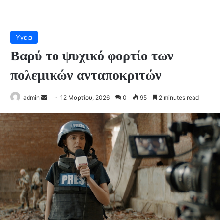
Υγεία
Βαρύ το ψυχικό φορτίο των
πολεμικών ανταποκριτών
Send
admin
12 Μαρτίου, 2026
0
95
2 minutes read
an
email