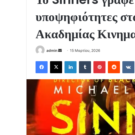
υποψηφιότητες στ
Ακαδημίας Κινημ
Send
admin
15 Μαρτίου, 2026
an
Facebook
X
LinkedIn
Tumblr
Pinterest
Reddit
email