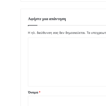
Αφήστε μια απάντηση
Η ηλ. διεύθυνση σας δεν δημοσιεύεται.
Τα υποχρεωτ
Σ
χ
ό
λ
ι
ο
*
Όνομα
*