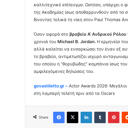
καλλιτεχνικό επίτευγμα. Ωστόσο, υπάρχει ο φ
της Ακαδημίας ίσως αποθαρρυνθούν από τα στ
δίνοντας τελικά τη νίκη στον Paul Thomas An
Όσον αφορά στο
βραβείο Α’ Ανδρικού Ρόλου
χρονιά του
Michael B. Jordan.
Η ερμηνεία του
αλλά καλείται να ενσαρκώσει τον έναν εξ αυ
το βραβείο, αντιμετωπίζει ισχυρό ανταγωνισ
του οποίου η “θορυβώδης” καμπάνια ίσως του
αμφιλεγόμενες δηλώσεις του.
govastiletto.gr –
Actor Awards 2026: Μεγάλοι ν
στη λαμπερή τελετή πριν από τα Oscars
Facebook
X
LinkedIn
Tumblr
Pint
Share