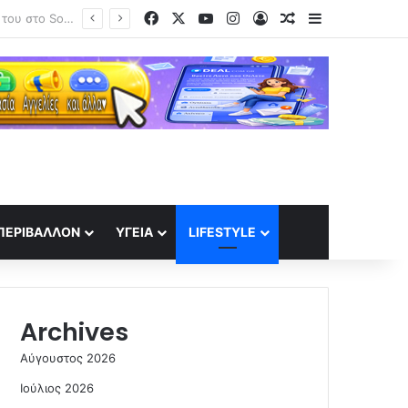
Facebook
X
YouTube
Instagram
Log In
Random Article
Sidebar
ΣΕΦ: Το Ελεγκτικό ακύρωσε τον διαγωνισμό για ενεργειακη αναβάθμιση – Ορισε νέο για τις 10 Σεπτέμβρη
ΠΕΡΙΒΆΛΛΟΝ
ΥΓΕΊΑ
LIFESTYLE
Archives
Αύγουστος 2026
Ιούλιος 2026