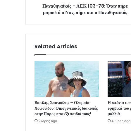
Παναθηναϊκός - ΑΕΚ 103-78: Όταν πήρε
μπροστά ο Ναν, πήρε και ο Παναθηναϊκός
Related Articles
Βασίλης Σπανούλης – Ολυμπία
Η σπάνια φω
Χοψονίδου: Οικογενειακές διακοπές
εφηβικά του 
στην Πάρο με τα έξι παιδιά τους!
μαλλιά
2 ώρες ago
4 ώρες ago