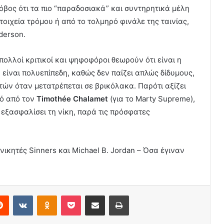
όβος ότι τα πιο “παραδοσιακά” και συντηρητικά μέλη
οιχεία τρόμου ή από το τολμηρό φινάλε της ταινίας,
derson.
πολλοί κριτικοί και ψηφοφόροι θεωρούν ότι είναι η
 είναι πολυεπίπεδη, καθώς δεν παίζει απλώς δίδυμους,
τών όταν μετατρέπεται σε βρικόλακα. Παρότι αξίζει
μό από τον
Timothée Chalamet
(για το Marty Supreme),
 εξασφαλίσει τη νίκη, παρά τις πρόσφατες
ικητές Sinners και Michael B. Jordan – Όσα έγιναν
erest
Reddit
VKontakte
Odnoklassniki
Pocket
Share via Email
Print