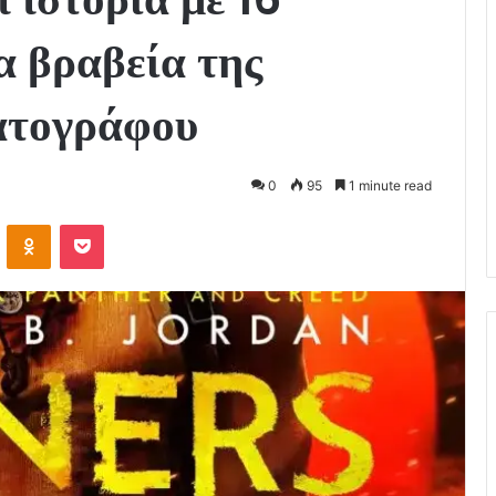
α βραβεία της
ατογράφου
0
95
1 minute read
VKontakte
Odnoklassniki
Pocket