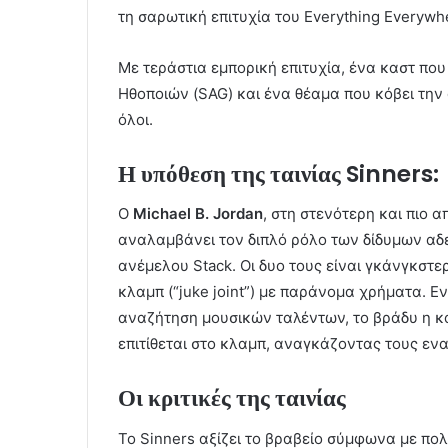
τη σαρωτική επιτυχία του Everything Everywhe
Με τεράστια εμπορική επιτυχία, ένα καστ πο
Ηθοποιών (SAG) και ένα θέαμα που κόβει την
όλοι.
Η υπόθεση της ταινίας Sinners:
Ο
Michael B. Jordan
, στη στενότερη και πιο 
αναλαμβάνει τον διπλό ρόλο των δίδυμων αδ
ανέμελου Stack. Οι δυο τους είναι γκάνγκστε
κλαμπ (“juke joint”) με παράνομα χρήματα. Εν
αναζήτηση μουσικών ταλέντων, το βράδυ η κ
επιτίθεται στο κλαμπ, αναγκάζοντας τους εν
Οι κριτικές της ταινίας
Το Sinners αξίζει το βραβείο σύμφωνα με πο