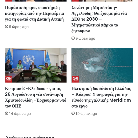
Παράσταση προς υποστήριξη
Συνάντηση Μητσοτάκη-
κατηγορίας από την Περιφέρεια
Αγγελούδη: Θα έχουμε μία νέα
για τη φωτιά στη Δυτική Αττική
ΔΕΘ το 2030 –
Μητροπολιτικό πάρκο το
5 ώρες ago
ζητούμενο
9 ώρες ago
Κυπριακό: «Κλείδωσε» για τις
Ηλεκτρική διασύνδεση Ελλάδας
26 Αυγούστου η νέα συνάντηση
– Κύπρου: Υπογραφές για την
Χριστοδουλίδη -Έρχιουρμαν υπό
είσοδο της γαλλικής Meridiam
τον ΟΗΕ
στο έργο
14 ώρες ago
19 ώρες ago
Αφήστε μια απάντηση