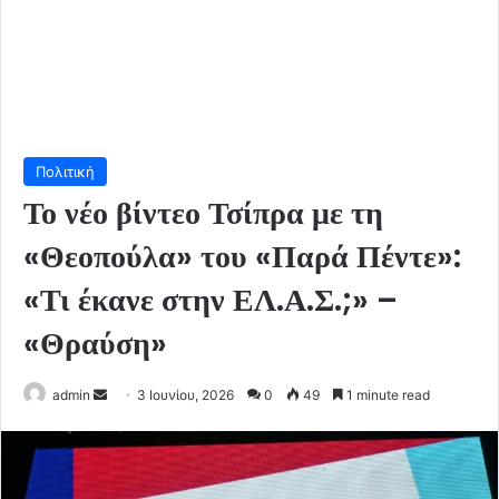
Πολιτική
Το νέο βίντεο Τσίπρα με τη
«Θεοπούλα» του «Παρά Πέντε»:
«Τι έκανε στην ΕΛ.Α.Σ.;» –
«Θραύση»
Send
admin
3 Ιουνίου, 2026
0
49
1 minute read
an
email