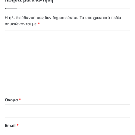
Η ηλ. διεύθυνση σας δεν δημοσιεύεται.
Τα υποχρεωτικά πεδία
σημειώνονται με
*
Σ
χ
ό
λ
ι
ο
*
Όνομα
*
Email
*