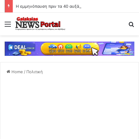
Η εμμηνόπαυση πριν τα 40 αυξάνει πολύ τον κίνδυνο υπέρτασης
Menu
Se
Home
/
Πολιτική