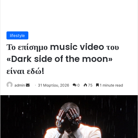
lifestyle
Το επίσημο music video του
«Dark side of the moon»
είναι εδώ!
Send
admin
31 Μαρτίου, 2026
0
75
1 minute read
an
email