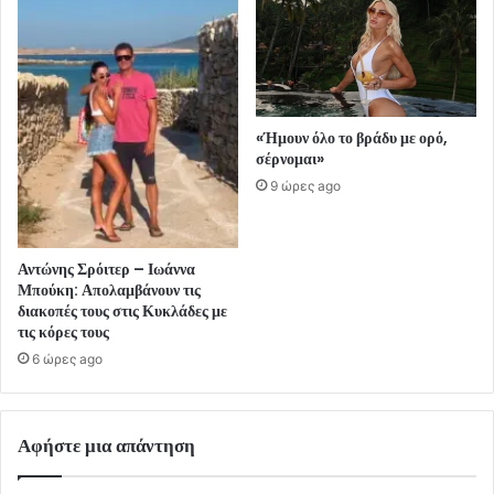
«Ήμουν όλο το βράδυ με ορό,
σέρνομαι»
9 ώρες ago
Αντώνης Σρόιτερ – Ιωάννα
Μπούκη: Απολαμβάνουν τις
διακοπές τους στις Κυκλάδες με
τις κόρες τους
6 ώρες ago
Αφήστε μια απάντηση