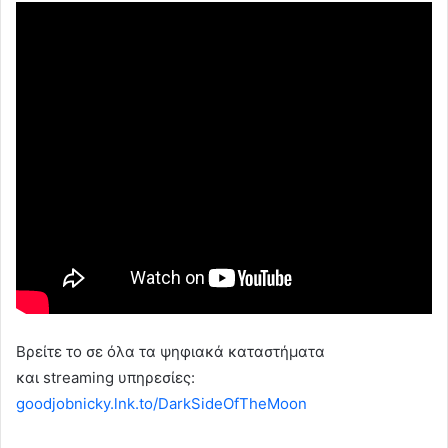
Βρείτε το σε όλα τα ψηφιακά καταστήματα
και streaming υπηρεσίες:
goodjobnicky.lnk.to/DarkSideOfTheMoon