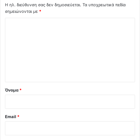
Η ηλ. διεύθυνση σας δεν δημοσιεύεται.
Τα υποχρεωτικά πεδία
σημειώνονται με
*
Σ
χ
ό
λ
ι
ο
*
Όνομα
*
Email
*