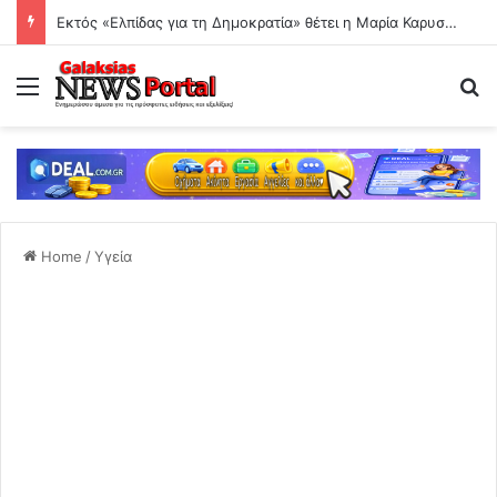
Εκτός «Ελπίδας για τη Δημοκρατία» θέτει η Μαρία Καρυστιανού τον Θανάση Αυγερινό
Menu
Se
Home
/
Υγεία