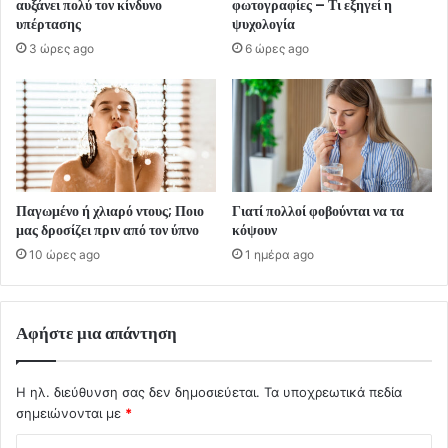
αυξάνει πολύ τον κίνδυνο
φωτογραφίες – Τι εξηγεί η
υπέρτασης
ψυχολογία
3 ώρες ago
6 ώρες ago
Παγωμένο ή χλιαρό ντους; Ποιο
Γιατί πολλοί φοβούνται να τα
μας δροσίζει πριν από τον ύπνο
κόψουν
10 ώρες ago
1 ημέρα ago
Αφήστε μια απάντηση
Η ηλ. διεύθυνση σας δεν δημοσιεύεται.
Τα υποχρεωτικά πεδία
σημειώνονται με
*