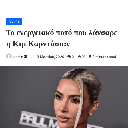
Υγεία
Το ενεργειακό ποτό που λάνσαρε
η Κιμ Καρντάσιαν
Send
admin
13 Μαρτίου, 2026
0
91
3 minutes read
an
email