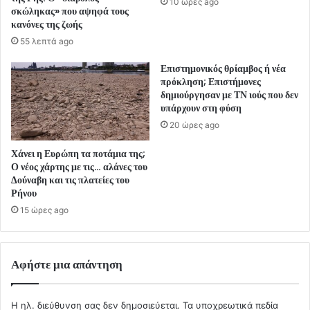
10 ώρες ago
σκώληκας» που αψηφά τους
κανόνες της ζωής
55 λεπτά ago
Επιστημονικός θρίαμβος ή νέα
πρόκληση; Επιστήμονες
δημιούργησαν με ΤΝ ιούς που δεν
υπάρχουν στη φύση
20 ώρες ago
Χάνει η Ευρώπη τα ποτάμια της;
Ο νέος χάρτης με τις… αλάνες του
Δούναβη και τις πλατείες του
Ρήνου
15 ώρες ago
Αφήστε μια απάντηση
Η ηλ. διεύθυνση σας δεν δημοσιεύεται.
Τα υποχρεωτικά πεδία