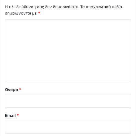
Η ηλ. διεύθυνση σας δεν δημοσιεύεται.
Τα υποχρεωτικά πεδία
σημειώνονται με
*
Σ
χ
ό
λ
ι
ο
*
Όνομα
*
Email
*