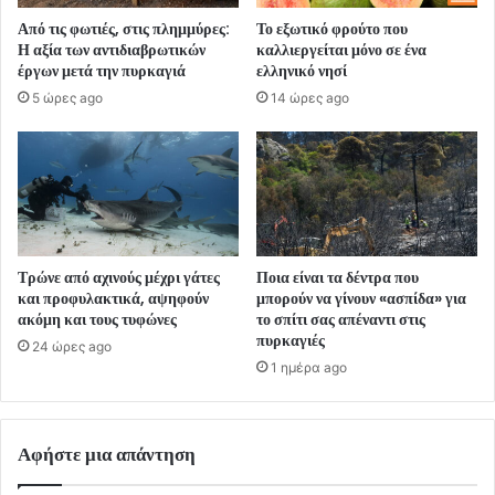
Από τις φωτιές, στις πλημμύρες:
Το εξωτικό φρούτο που
Η αξία των αντιδιαβρωτικών
καλλιεργείται μόνο σε ένα
έργων μετά την πυρκαγιά
ελληνικό νησί
5 ώρες ago
14 ώρες ago
Τρώνε από αχινούς μέχρι γάτες
Ποια είναι τα δέντρα που
και προφυλακτικά, αψηφούν
μπορούν να γίνουν «ασπίδα» για
ακόμη και τους τυφώνες
το σπίτι σας απέναντι στις
πυρκαγιές
24 ώρες ago
1 ημέρα ago
Αφήστε μια απάντηση