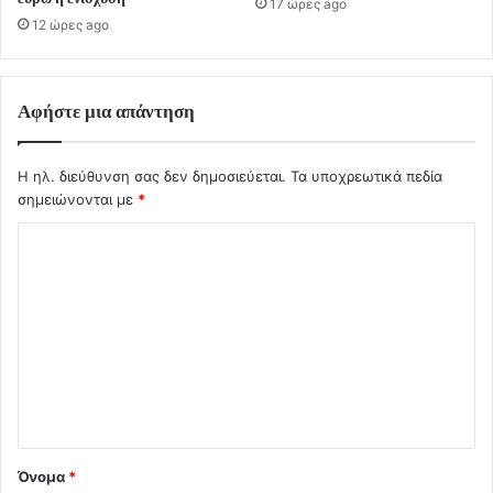
17 ώρες ago
12 ώρες ago
Αφήστε μια απάντηση
Η ηλ. διεύθυνση σας δεν δημοσιεύεται.
Τα υποχρεωτικά πεδία
σημειώνονται με
*
Σ
χ
ό
λ
ι
ο
*
Όνομα
*