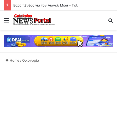
Βαρύ πένθος για τον Λιονέλ Μέσι – Πέθανε ο πατέρας του, Χόρχε
Menu
Se
Home
/
Οικονομία