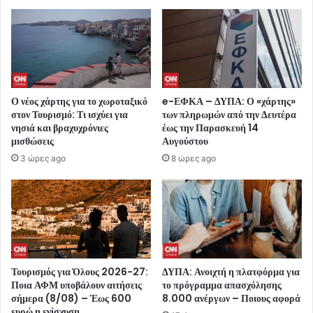
Ο νέος χάρτης για το χωροταξικό
e-ΕΦΚΑ – ΔΥΠΑ: Ο «χάρτης»
στον Τουρισμό: Τι ισχύει για
των πληρωμών από την Δευτέρα
νησιά και βραχυχρόνιες
έως την Παρασκευή 14
μισθώσεις
Αυγούστου
3 ώρες ago
8 ώρες ago
Τουρισμός για Όλους 2026-27:
ΔΥΠΑ: Ανοιχτή η πλατφόρμα για
Ποια ΑΦΜ υποβάλουν αιτήσεις
το πρόγραμμα απασχόλησης
σήμερα (8/08) – Έως 600
8.000 ανέργων – Ποιους αφορά
ευρώ η ενίσχυση