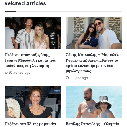
Related Articles
Ποζάρει με τον σύζυγό της,
Σάκης Κατσούλης – Μαριαλένα
Γιώργο Μπούσαλη και τα τρία
Ρουμελιώτη: Απολαμβάνουν το
παιδιά τους στη Σαντορίνη
πρώτο καλοκαίρι με τον δύο
μηνών γιο τους
50 λεπτά ago
3 ώρες ago
Ποζάρει στα 63 της με μπικίνι
Βασίλης Σπανούλης – Ολυμπία