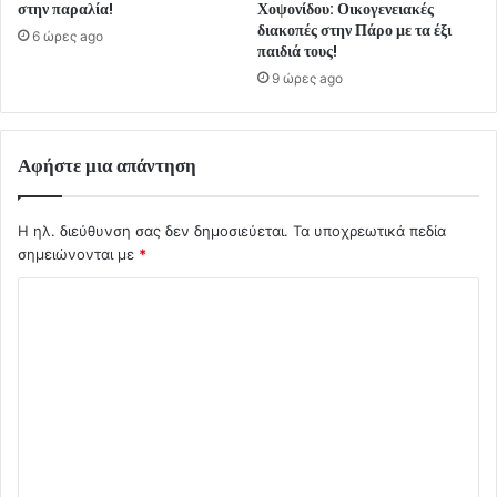
στην παραλία!
Χοψονίδου: Οικογενειακές
διακοπές στην Πάρο με τα έξι
6 ώρες ago
παιδιά τους!
9 ώρες ago
Αφήστε μια απάντηση
Η ηλ. διεύθυνση σας δεν δημοσιεύεται.
Τα υποχρεωτικά πεδία
σημειώνονται με
*
Σ
χ
ό
λ
ι
ο
*