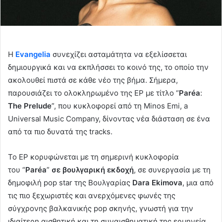
Η
Evangelia
συνεχίζει ασταμάτητα να εξελίσσεται
δημιουργικά και να εκπλήσσει το κοινό της, το οποίο την
ακολουθεί πιστά σε κάθε νέο της βήμα. Σήμερα,
παρουσιάζει το ολοκληρωμένο της EP με τίτλο “
Par
é
a
:
The Prelude
”, που κυκλοφορεί από τη Minos Emi, a
Universal Music Company, δίνοντας νέα διάσταση σε ένα
από τα πιο δυνατά της tracks.
Το EP κορυφώνεται με τη σημερινή κυκλοφορία
του “
Par
é
a
”
σε βουλγαρική εκδοχή
, σε συνεργασία με τη
δημοφιλή pop star της Βουλγαρίας
Dara Ekimova
, μια από
τις πιο ξεχωριστές και ανερχόμενες φωνές της
σύγχρονης βαλκανικής pop σκηνής, γνωστή για την
ιδιαίτερη αισθητική και τη συναισθηματική της ερμηνεία.