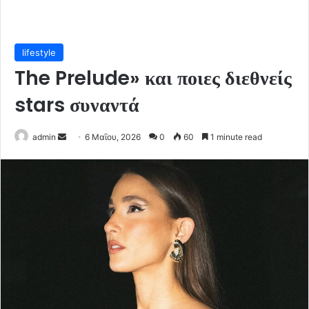
lifestyle
The Prelude» και ποιες διεθνείς
stars συναντά
Send
admin
6 Μαΐου, 2026
0
60
1 minute read
an
email