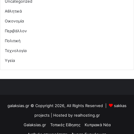
Uncategorized
Αθλητικά
Οικονομία
Περιβάλλον
Πολιτική
Τεχνολογία
Υγεία
galaksias.gr © Copyright 2026, All Rights Reserved |
sakkas
projects
| Hosted by
realhosting.gr
Galaksias.gr
Τοπικές Είδησης
Κυπριακά Νέα