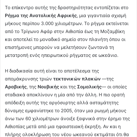
Το επίκεντρο αυτής της δραστηριότητας εντοπίζεται στο
Ρήγμα της Ανατολικής Αφρικής
, μια γιγαντιαία σχισμή
μήκους περίπου 3.000 χιλιομέτρων. Το ρήγμα εκτείνεται
από το Τρίγωνο Αφάρ στην Αιθιοπία έως τη Μοζαμβίκη
και αποτελεί το μοναδικό σημείο στον πλανήτη όπου οι
επιστήμονες μπορούν να μελετήσουν ζωντανά τη
μετατροπή ενός ηπειρωτικού ρήγματος σε ωκεάνιο.
Η διαδικασία αυτή είναι το αποτέλεσμα της
απομάκρυνσης τριών
τεκτονικών
πλακών
—της
Αραβικής
, της
Νουβικής
και της
Σομαλικής
— οι οποίες
σταδιακά αποκλίνουν η μία από την άλλη. Η πιο ορατή
απόδειξη αυτής της αργόσυρτης αλλά ασταμάτητης
δύναμης εμφανίστηκε το 2005, όταν μια ρωγμή μήκους
άνω των 60 χιλιομέτρων άνοιξε ξαφνικά στην έρημο της
Αιθιοπίας μετά από μια ηφαιστειακή έκρηξη. Αν και η
πλήρης ολοκλήρωση του νέου ωκεανού εκτιμάται ότι θα