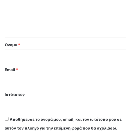
λ
ι
ο
*
Όνομα
*
Email
*
Ιστότοπος
Αποθήκευσε το όνομά μου, email, και τον ιστότοπο μου σε
αυτόν τον πλοηγό για την επόμενη φορά που θα σχολιάσω.