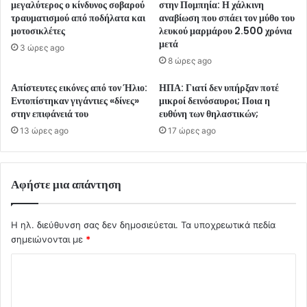
μεγαλύτερος ο κίνδυνος σοβαρού
στην Πομπηία: Η χάλκινη
τραυματισμού από ποδήλατα και
αναβίωση που σπάει τον μύθο του
μοτοσικλέτες
λευκού μαρμάρου 2.500 χρόνια
μετά
3 ώρες ago
8 ώρες ago
Απίστευτες εικόνες από τον Ήλιο:
ΗΠΑ: Γιατί δεν υπήρξαν ποτέ
Εντοπίστηκαν γιγάντιες «δίνες»
μικροί δεινόσαυροι; Ποια η
στην επιφάνειά του
ευθύνη των θηλαστικών;
13 ώρες ago
17 ώρες ago
Αφήστε μια απάντηση
Η ηλ. διεύθυνση σας δεν δημοσιεύεται.
Τα υποχρεωτικά πεδία
σημειώνονται με
*
Σ
χ
ό