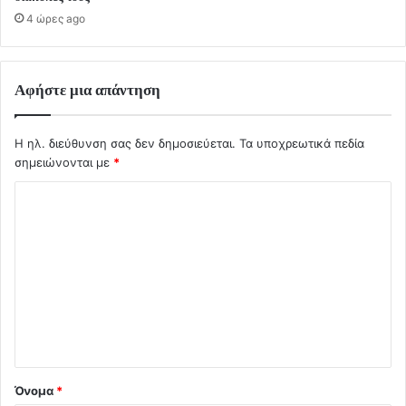
4 ώρες ago
Αφήστε μια απάντηση
Η ηλ. διεύθυνση σας δεν δημοσιεύεται.
Τα υποχρεωτικά πεδία
σημειώνονται με
*
Σ
χ
ό
λ
ι
ο
*
Όνομα
*