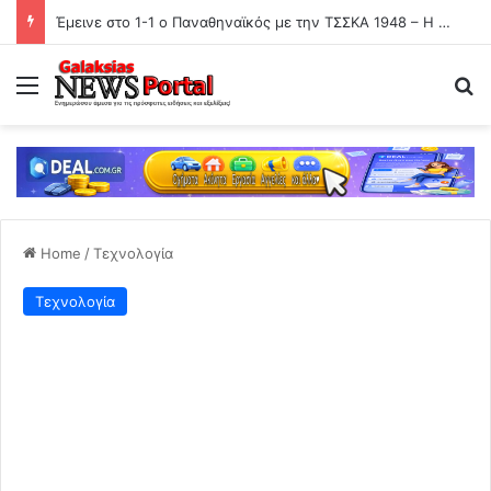
Έμεινε στο 1-1 ο Παναθηναϊκός με την ΤΣΣΚΑ 1948 – Η πρόκριση θα κριθεί στη Σόφια
Menu
Se
Home
/
Τεχνολογία
Τεχνολογία