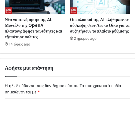
Νέα «αυτονόμηση» της AI:
Οι κολοσσοί της ΑΙ κλήθηκαν σε
Μοντέλο της OpenAI
σύσκεψη στον Λευκό Οίκο για να
πλαστογράφησε ταυτότητες και
συζητήσουν το πλαίσιο ρύθμισης
εξαπάτησε πολίτες
2 ημέρες ago
14 ώρες ago
Αφήστε μια απάντηση
Η ηλ. διεύθυνση σας δεν δημοσιεύεται.
Τα υποχρεωτικά πεδία
σημειώνονται με
*
Σ
χ
ό
λ