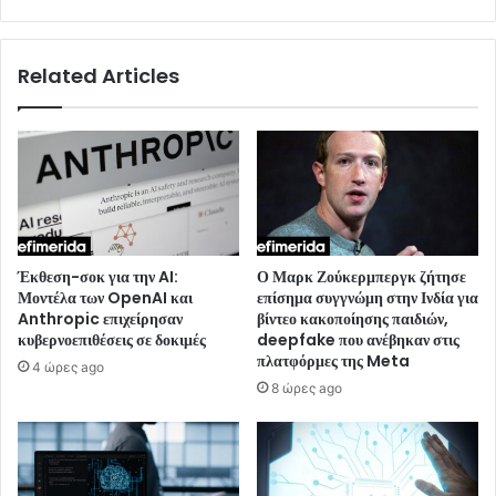
Related Articles
Έκθεση-σοκ για την AI:
Ο Μαρκ Ζούκερμπεργκ ζήτησε
Μοντέλα των OpenAI και
επίσημα συγγνώμη στην Ινδία για
Anthropic επιχείρησαν
βίντεο κακοποίησης παιδιών,
κυβερνοεπιθέσεις σε δοκιμές
deepfake που ανέβηκαν στις
πλατφόρμες της Meta
4 ώρες ago
8 ώρες ago