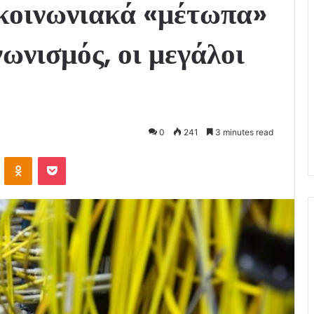
ικοινωνιακά «μέτωπα»
ωνισμός, οι μεγάλοι
0
241
3 minutes read
VKontakte
Odnoklassniki
Pocket