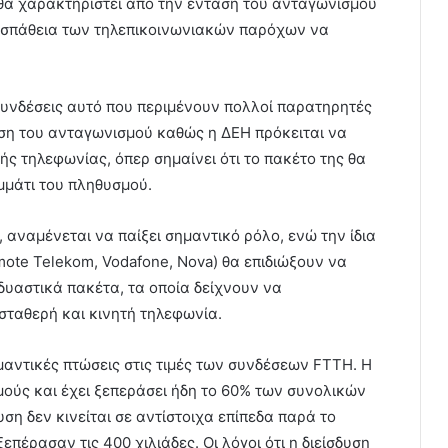
υ θα χαρακτηριστεί από την ένταση του ανταγωνισμού
ροσπάθεια των τηλεπικοινωνιακών παρόχων να
συνδέσεις αυτό που περιμένουν πολλοί παρατηρητές
υση του ανταγωνισμού καθώς η ΔΕΗ πρόκειται να
ής τηλεφωνίας, όπερ σημαίνει ότι το πακέτο της θα
μμάτι του πληθυσμού.
, αναμένεται να παίξει σημαντικό ρόλο, ενώ την ίδια
mote Telekom, Vodafone, Nova) θα επιδιώξουν να
υαστικά πακέτα, τα οποία δείχνουν να
σταθερή και κινητή τηλεφωνία.
αντικές πτώσεις στις τιμές των συνδέσεων FTTH. Η
ούς και έχει ξεπεράσει ήδη το 60% των συνολικών
η δεν κινείται σε αντίστοιχα επίπεδα παρά το
επέρασαν τις 400 χιλιάδες. Οι λόγοι ότι η διείσδυση