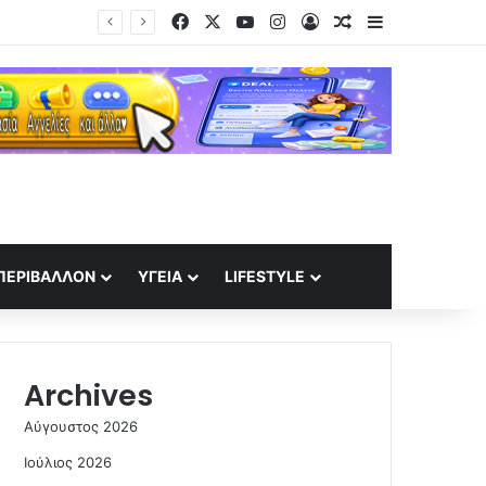
Facebook
X
YouTube
Instagram
Log In
Random Article
Sidebar
Ηλεκτρική διασύνδεση Ελλάδας – Κύπρου: Υπογραφές για την είσοδο της γαλλικής Meridiam στο έργο
ΠΕΡΙΒΆΛΛΟΝ
ΥΓΕΊΑ
LIFESTYLE
Archives
Αύγουστος 2026
Ιούλιος 2026