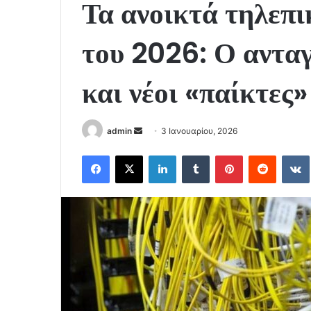
Τα ανοικτά τηλεπ
του 2026: Ο ανταγ
και νέοι «παίκτες»
Send
admin
3 Ιανουαρίου, 2026
an
Facebook
X
LinkedIn
Tumblr
Pinterest
Reddit
email