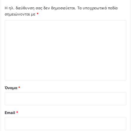
Η ηλ. διεύθυνση σας δεν δημοσιεύεται.
Τα υποχρεωτικά πεδία
σημειώνονται με
*
Σ
χ
ό
λ
ι
ο
*
Όνομα
*
Email
*