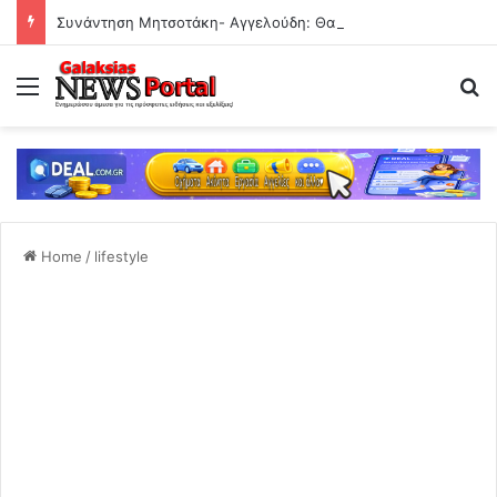
Συνάντηση Μητσοτάκη- Αγγελούδη: Θα έχουμε μία νέα ΔΕΘ το 2030 – Μητροπολιτικό πάρκο το ζητούμενο
Menu
Se
Home
/
lifestyle