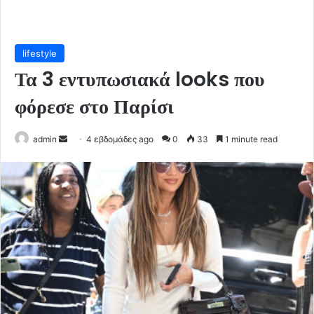
lifestyle
Τα 3 εντυπωσιακά looks που
φόρεσε στο Παρίσι
Send
admin
4 εβδομάδες ago
0
33
1 minute read
an
email