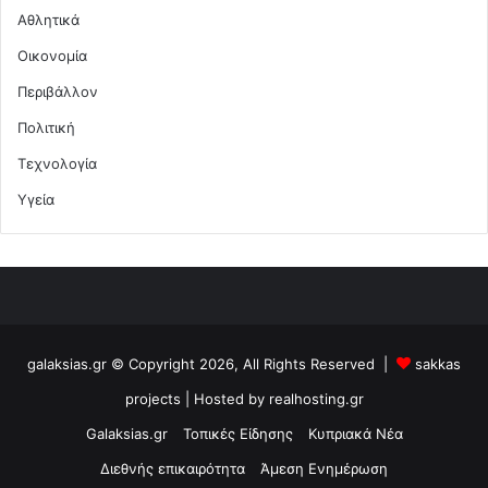
Αθλητικά
Οικονομία
Περιβάλλον
Πολιτική
Τεχνολογία
Υγεία
galaksias.gr © Copyright 2026, All Rights Reserved |
sakkas
projects
| Hosted by
realhosting.gr
Galaksias.gr
Τοπικές Είδησης
Κυπριακά Νέα
Διεθνής επικαιρότητα
Άμεση Ενημέρωση