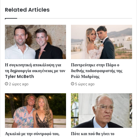
Related Articles
Η συγκινητική αποκάλυψη για
Παντρεύτηκε στην Πάρο ο
τη δηµιουργία οικογένειας με τον
διεθνής ποδοσφαιριστής της
Tyler McBeth
Ρεάλ Μαδρίτης
2 ώρες ago
5 ώρες ago
Αγκαλιά με την σύντροφό του,
Πότε και πού θα γίνει το