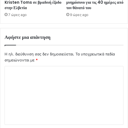
Kristen Toms σε βραδινή έξοδο
μνημόσυνο για τις 40 ημέρες από
στην Ελβετία
τον θάνατό του
7 ώρες ago
9 ώρες ago
Αφήστε μια απάντηση
Η ηλ. διεύθυνση σας δεν δημοσιεύεται.
Τα υποχρεωτικά πεδία
σημειώνονται με
*
Σ
χ
ό
λ
ι
ο
*