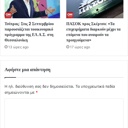
Τσίπρας: Στις 2 Σεπτεμβρίου
ΠΑΣΟΚ προς Σκέρτσο: «Τα
παρουσιάζεται τοοικονομικό
επιχειρήματα διαρκούν μέχρι τα
πρόγραμμα της ΕΛ.Α.Σ. στη
επόμενα που αναιρούν τα
Θεσσαλονίκη
προηγούμενα»
13 ώρες ago
17 ώρες ago
Αφήστε μια απάντηση
Η ηλ. διεύθυνση σας δεν δημοσιεύεται.
Τα υποχρεωτικά πεδία
σημειώνονται με
*
Σ
χ
ό