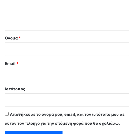
λ
ι
ο
*
Όνομα
*
Email
*
Ιστότοπος
Αποθήκευσε το όνομά μου, email, και τον ιστότοπο μου σε
αυτόν τον πλοηγό για την επόμενη φορά που θα σχολιάσω.