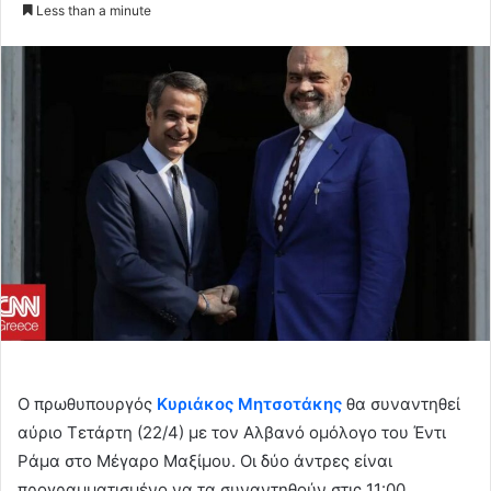
an
Less than a minute
email
Ο πρωθυπουργός
Κυριάκος Μητσοτάκης
θα συναντηθεί
αύριο Τετάρτη (22/4) με τον Αλβανό ομόλογο του Έντι
Ράμα στο Μέγαρο Μαξίμου. Οι δύο άντρες είναι
προγραμματισμένο να τα συναντηθούν στις 11:00.