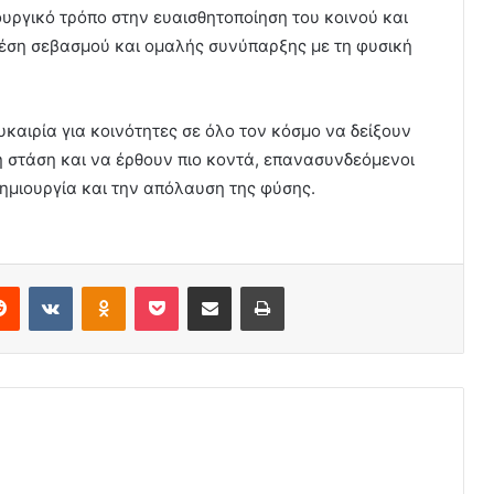
ουργικό τρόπο στην ευαισθητοποίηση του κοινού και
χέση σεβασμού και ομαλής συνύπαρξης με τη φυσική
ευκαιρία για κοινότητες σε όλο τον κόσμο να δείξουν
ή στάση και να έρθουν πιο κοντά, επανασυνδεόμενοι
δημιουργία και την απόλαυση της φύσης.
erest
Reddit
VKontakte
Odnoklassniki
Pocket
Share via Email
Print