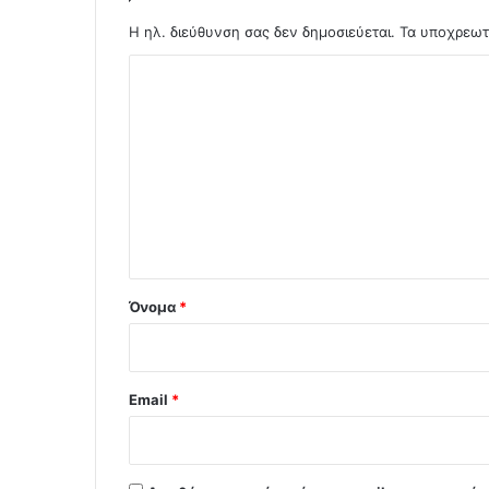
Η ηλ. διεύθυνση σας δεν δημοσιεύεται.
Τα υποχρεωτ
Σ
χ
ό
λ
ι
ο
*
Όνομα
*
Email
*