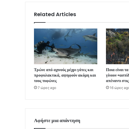
Related Articles
Τρώνε από αχινούς μέχρι γάτες και
Ποια είναι τ
προφυλακτικά, αψηφούν ακόμη και
γίνουν «ασπίδ
τους τυφώνες
απέναντι στι
7 ώρες ago
16 ώρες ag
Αφήστε μια απάντηση