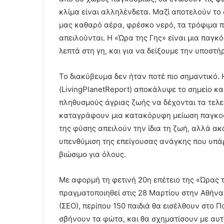
κλίμα είναι αλληλένδετα. Μαζί αποτελούν το
μας καθαρό αέρα, φρέσκο νερό, τα τρόφιμα π
απειλούνται. Η «Ώρα της Γης» είναι μια παγ
λεπτά στη γη, και για να δείξουμε την υποστήρ
Το διακύβευμα δεν ήταν ποτέ πιο σημαντικό
(LivingPlanetReport) αποκάλυψε το σημείο κα
πληθυσμούς άγριας ζωής να δέχονται τα τελευ
καταγράφουν μια κατακόρυφη μείωση παγκοσ
της φύσης απειλούν την ίδια τη ζωή, αλλά ακό
υπενθύμιση της επείγουσας ανάγκης που υπάρ
βιώσιμο για όλους.
Με αφορμή τη φετινή 20η επέτειο της «Ώρας 
πραγματοποιηθεί στις 28 Μαρτίου στην Αθήνα
(ΣΕΟ), περίπου 150 παιδιά θα εισέλθουν στο
σβήνουν τα φώτα, και θα σχηματίσουν με αυ