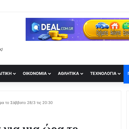
ρές στιγμές με τον επιχειρηματία σύντροφό της στην Ίμπιζα
ΙΤΙΚΉ
ΟΙΚΟΝΟΜΊΑ
ΑΘΛΗΤΙΚΆ
ΤΕΧΝΟΛΟΓΊΑ
ρα το Σάββατο 28/3 τις 20:30
 για μια ώρα το