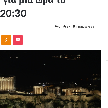
 20:30
0
67
1 minute read
VKontakte
Odnoklassniki
Pocket