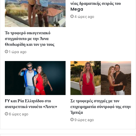
νέας δραματικής σειράς του
Mega
4 ώρες ago
Το τρυφερό οικογενειακό
στιγμιότυπο με την Άννα
Θεοδωρίδη και τον γιο τους
1 ώρα ago
FY και Ρία Ελληνίδου στο
Σε τρυφερές στιγμές με τον
ανατρεπτικό ντουέτο «Άιντε»
επιχειρηματία σύντροφό της στην
Ίμπιζα
6 ώρες ago
9 ώρες ago