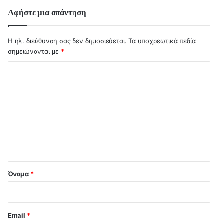
Αφήστε μια απάντηση
Η ηλ. διεύθυνση σας δεν δημοσιεύεται.
Τα υποχρεωτικά πεδία
σημειώνονται με
*
Σ
χ
ό
λ
ι
ο
*
Όνομα
*
Email
*