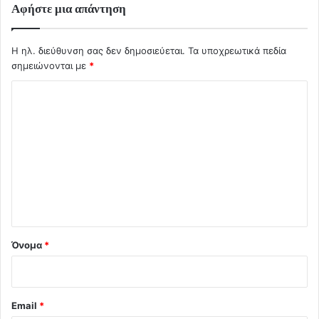
Αφήστε μια απάντηση
Η ηλ. διεύθυνση σας δεν δημοσιεύεται.
Τα υποχρεωτικά πεδία
σημειώνονται με
*
Σ
χ
ό
λ
ι
ο
*
Όνομα
*
Email
*