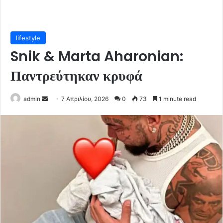
lifestyle
Snik & Marta Aharonian:
Παντρεύτηκαν κρυφά
Send
admin
7 Απριλίου, 2026
0
73
1 minute read
an
email