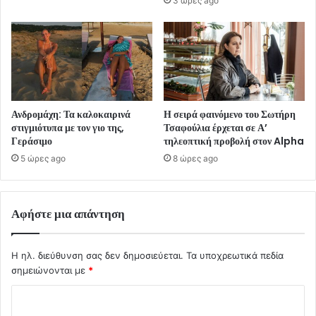
3 ώρες ago
Ανδρομάχη: Τα καλοκαιρινά
Η σειρά φαινόμενο του Σωτήρη
στιγμιότυπα με τον γιο της,
Τσαφούλια έρχεται σε Α’
Γεράσιμο
τηλεοπτική προβολή στον Alpha
5 ώρες ago
8 ώρες ago
Αφήστε μια απάντηση
Η ηλ. διεύθυνση σας δεν δημοσιεύεται.
Τα υποχρεωτικά πεδία
σημειώνονται με
*
Σ