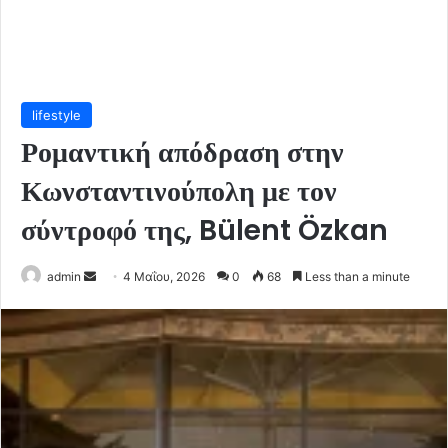
lifestyle
Ρομαντική απόδραση στην
Κωνσταντινούπολη με τον
σύντροφό της, Bülent Özkan
Send
admin
4 Μαΐου, 2026
0
68
Less than a minute
an
email