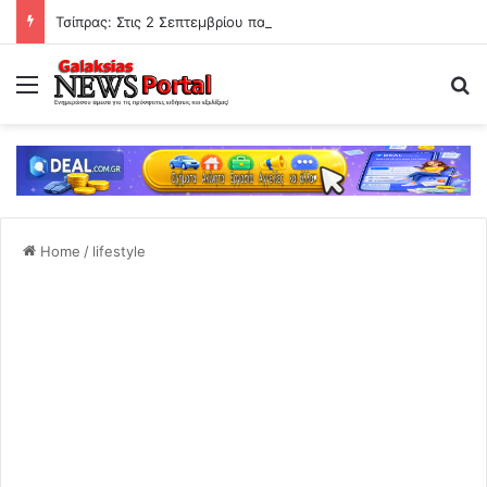
Τσίπρας: Στις 2 Σεπτεμβρίου παρουσιάζεται τοοικονομικό πρόγραμμα της ΕΛ.Α.Σ. στη Θεσσαλονίκη
Menu
Se
Home
/
lifestyle