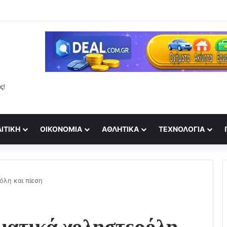
ι πού θα γίνει το μνημόσυνο για τις 40 ημέρες από τον θάνατό του
ΙΤΙΚΉ
ΟΙΚΟΝΟΜΊΑ
ΑΘΛΗΤΙΚΆ
ΤΕΧΝΟΛΟΓΊΑ
όλη και πίεση
σματικά χοληστερόλη