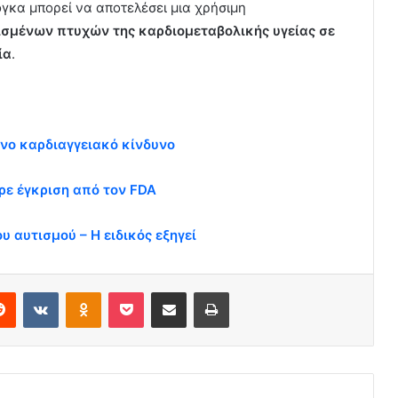
όγκα μπορεί να αποτελέσει μια χρήσιμη
ισμένων πτυχών της καρδιομεταβολικής υγείας σε
ία
.
νο καρδιαγγειακό κίνδυνο
ρε έγκριση από τον FDA
υ αυτισμού – Η ειδικός εξηγεί
erest
Reddit
VKontakte
Odnoklassniki
Pocket
Share via Email
Print