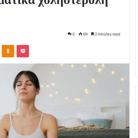
0
69
2 minutes read
VKontakte
Odnoklassniki
Pocket