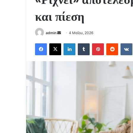
και πίεση
Send
admin
4 Μαΐου, 2026
an
Facebook
X
LinkedIn
Tumblr
Pinterest
Reddit
email