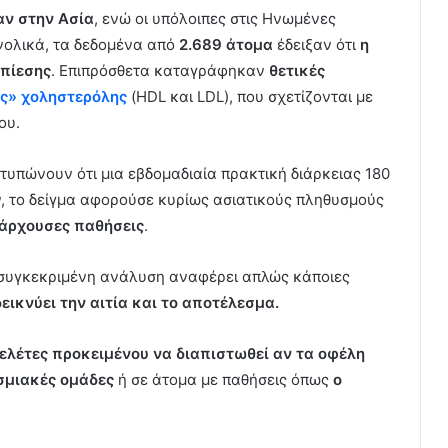
αν στην Ασία
, ενώ οι υπόλοιπες στις Ηνωμένες
υνολικά, τα δεδομένα από
2.689 άτομα
έδειξαν ότι
η
 πίεσης
. Επιπρόσθετα καταγράφηκαν
θετικές
ής» χοληστερόλης
(HDL και LDL), που σχετίζονται με
ου.
τυπώνουν ότι μια εβδομαδιαία πρακτική διάρκειας 180
ν, το δείγμα αφορούσε κυρίως ασιατικούς πληθυσμούς
πάρχουσες παθήσεις
.
 η συγκεκριμένη ανάλυση αναφέρει απλώς κάποιες
ικνύει την αιτία και το αποτέλεσμα.
ελέτες προκειμένου να διαπιστωθεί αν τα οφέλη
υσμιακές ομάδες
ή σε άτομα με παθήσεις όπως
ο