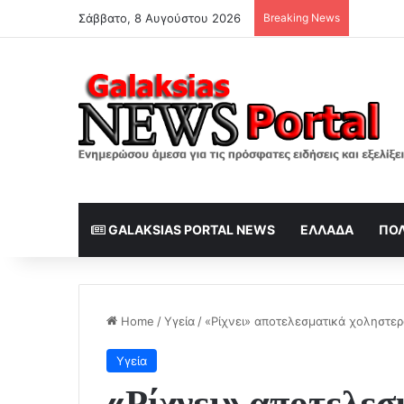
Σάββατο, 8 Αυγούστου 2026
Breaking News
Πότε κα
GALAKSIAS PORTAL NEWS
ΕΛΛΆΔΑ
ΠΟΛ
Home
/
Υγεία
/
«Ρίχνει» αποτελεσματικά χοληστερ
Υγεία
«Ρίχνει» αποτελε