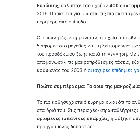
Ευρώπης
, καλύπτοντας σχεδόν
400 εκατομμ
2019. Πρόκειται για μία από τις πιο εκτεταμ
περιφερειακό επίπεδο.
Οι ερευνητές εναρμόνισαν στοιχεία από εθνι
διαφορές στο μέγεθος και τη λεπτομέρεια των
του προσδόκιμου ζωής κατά τη γέννηση. Με 
απομόνωσαν τις μακροπρόθεσμες τάσεις, εξα
καύσωνας του 2003 ή
οι ισχυρές επιδημίες γρ
Πρώτο συμπέρασμα: Το όριο της μακροζωίας
Το πιο καθησυχαστικό εύρημα είναι ότι το αν
στα όριά του. Στις περιοχές-«πρωταθλήτριες
ορισμένες ισπανικές επαρχίες,
η αύξηση συν
προηγούμενες δεκαετίες.