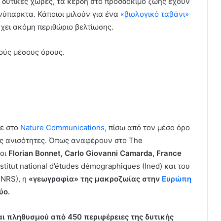
 δυτικές χώρες, τα κέρδη στο προσδόκιμο ζωής έχουν
νύπαρκτα. Κάποιοι μιλούν για ένα
«βιολογικό ταβάνι»
χει ακόμη περιθώριο βελτίωσης.
κούς μέσους όρους.
κε στο
Nature Communications,
πίσω από τον μέσο όρο
ς ανισότητες. Όπως αναφέρουν στο The
γοι
Florian Bonnet, Carlo Giovanni Camarda, France
stitut national d’études démographiques (Ined) και του
(CNRS), η
«γεωγραφία» της μακροζωίας στην
Ευρώπη
ύο.
ι πληθυσμού από 450 περιφέρειες της δυτικής