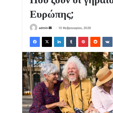
Ευρώπης;
Send
admin
10 Φεβρουαρίου, 2026
an
Facebook
X
LinkedIn
Tumblr
Pinterest
Reddit
email