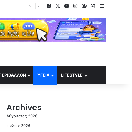
Facebook
X
YouTube
Instagram
Log In
Random Article
Sidebar
Κοντογεώργης: «Η φετινή ΔΕΘ είναι προεκλογική, όχι παροχολογική – Ενίσχυση μέτρων για συνταξιούχους»
ΠΕΡΙΒΆΛΛΟΝ
ΥΓΕΊΑ
LIFESTYLE
Archives
Αύγουστος 2026
Ιούλιος 2026