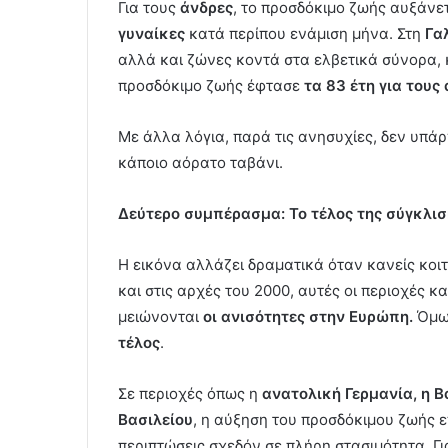
Για τους
άνδρες
, το προσδόκιμο ζωής αυξάνετ
γυναίκες
κατά περίπου ενάμιση μήνα. Στη
Γα
αλλά και ζώνες κοντά στα ελβετικά σύνορα,
προσδόκιμο ζωής έφτασε
τα 83 έτη για τους 
Με άλλα λόγια, παρά τις ανησυχίες, δεν υπά
κάποιο αόρατο ταβάνι.
Δεύτερο συμπέρασμα: Το τέλος της σύγκλισ
Η εικόνα αλλάζει δραματικά όταν κανείς κοιτ
και στις αρχές του 2000, αυτές οι περιοχές
μειώνονται
οι ανισότητες στην Ευρώπη.
Όμως
τέλος
.
Σε περιοχές όπως η
ανατολική Γερμανία, η 
Βασιλείου
, η αύξηση του προσδόκιμου ζωής 
περιπτώσεις σχεδόν σε πλήρη στασιμότητα. Γ