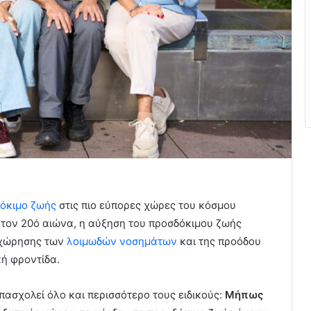
όκιμο ζωής
στις πιο εύπορες χώρες του κόσμου
α τον 20ό αιώνα, η αύξηση του προσδόκιμου ζωής
οχώρησης των
λοιμωδών νοσημάτων
και της προόδου
κή φροντίδα.
πασχολεί όλο και περισσότερο τους ειδικούς:
Mήπως