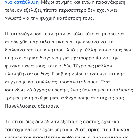
για κατάθλιψη
.
Μέχρι στιγμής και ενώ η προανάκριση
τελεί εν εξελίξει, τίποτα περισσότερο δεν έχει γίνει
γνωστό για την ψυχική κατάσταση τους.
Η αυτοδιάγνωση -εάν ήταν εν τέλει τέτοια- μπορεί να
αποδειχθεί παραπλανητική για την έρευνα και τη
διαλεύκανση του κινήτρου. Από την άλλη, εάν όντως δεν
υπήρχε ιατρική διάγνωση για την ισορροπία και την
ψυχική υγεία τους, τότε οι δύο 17χρονες μάλλον
πλανήθηκαν οι ίδιες: Εφηβική κρίση ψυχοπνευματικής
σύγχυσης και απώλειας προσανατολισμού; Ένα
ισοπεδωτικό άγχος επίδοσης, ένας θανάσιμος υπαρξιακός
τρόμος με τη σκέψη μιας ενδεχόμενης αποτυχίας στις
Πανελλαδικές εξετάσεις;
Το ότι οι ίδιες δεν έδιναν εξετάσεις εφέτος, έχει -και
ταυτόχρονα δεν έχει- σημασία.
Διότι αρκεί που βίωναν
εκείνες τον παραλυτικό φόβο εν όψει της δοκιμασίας