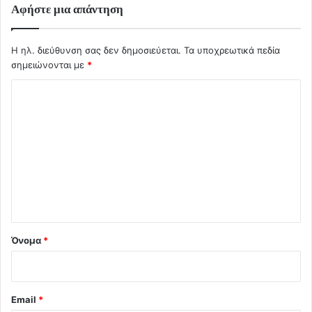
Αφήστε μια απάντηση
Η ηλ. διεύθυνση σας δεν δημοσιεύεται.
Τα υποχρεωτικά πεδία
σημειώνονται με
*
Σ
χ
ό
λ
ι
ο
*
Όνομα
*
Email
*