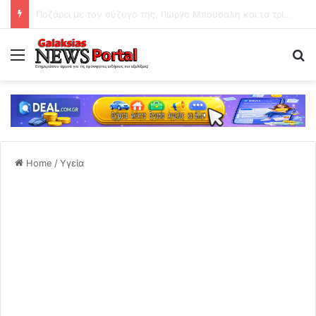
Άκης Σκέρτσος: «Το ΠΑΣΟΚ υποκαθιστά την οικονομική ανάλυση με πολιτική προπαγάνδα»
Menu
Se
Home
/
Υγεία