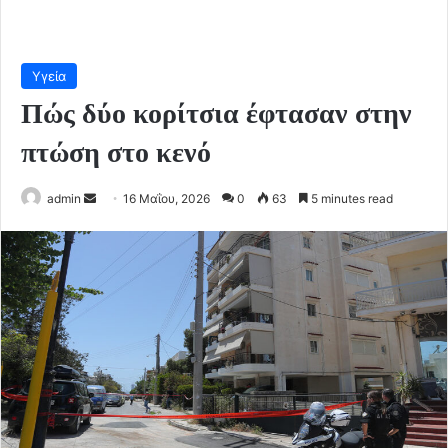
Υγεία
Πώς δύο κορίτσια έφτασαν στην
πτώση στο κενό
Send
admin
16 Μαΐου, 2026
0
63
5 minutes read
an
email