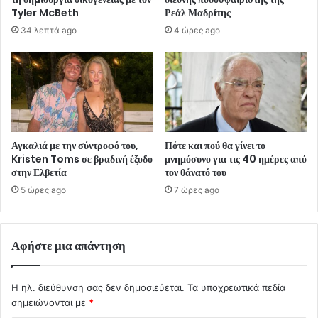
Tyler McBeth
Ρεάλ Μαδρίτης
34 λεπτά ago
4 ώρες ago
Αγκαλιά με την σύντροφό του,
Πότε και πού θα γίνει το
Kristen Toms σε βραδινή έξοδο
μνημόσυνο για τις 40 ημέρες από
στην Ελβετία
τον θάνατό του
5 ώρες ago
7 ώρες ago
Αφήστε μια απάντηση
Η ηλ. διεύθυνση σας δεν δημοσιεύεται.
Τα υποχρεωτικά πεδία
σημειώνονται με
*